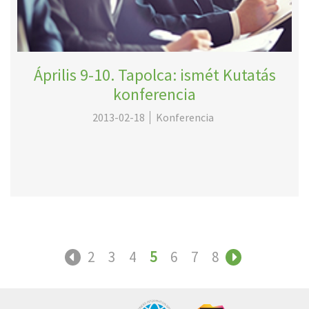
Április 9-10. Tapolca: ismét Kutatás
konferencia
2013-02-18
Konferencia
2
3
4
5
6
7
8