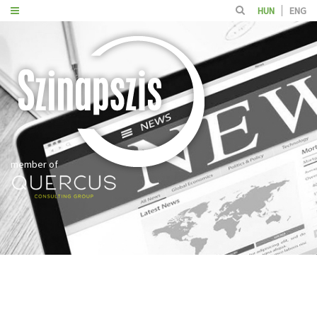
HUN
ENG
member of