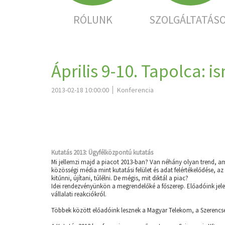
RÓLUNK
SZOLGÁLTATÁS
Április 9-10. Tapolca: 
2013-02-18 10:00:00
Konferencia
Kutatás 2013: Ügyfélközpontú kutatás
Mi jellemzi majd a piacot 2013-ban? Van néhány olyan trend, am
közösségi média mint kutatási felület és adat felértékelődése,
kitűnni, újítani, túlélni. De mégis, mit diktál a piac?
Idei rendezvényünkön a megrendelőké a főszerep. Előadóink jele
vállalati reakciókról.
Többek között előadóink lesznek a Magyar Telekom, a Szerencsej