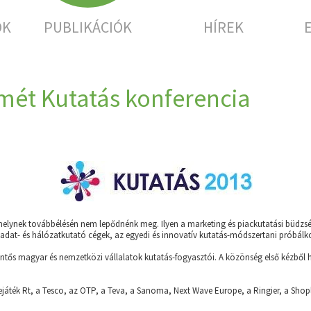
OK
PUBLIKÁCIÓK
HÍREK
ismét Kutatás konferencia
elynek továbbélésén nem lepődnénk meg. Ilyen a marketing és piackutatási büdzsék
 az adat- és hálózatkutató cégek, az egyedi és innovatív kutatás-módszertani prób
ntős magyar és nemzetközi vállalatok kutatás-fogyasztói. A közönség első kézből ha
áték Rt, a Tesco, az OTP, a Teva, a Sanoma, Next Wave Europe, a Ringier, a Shopli