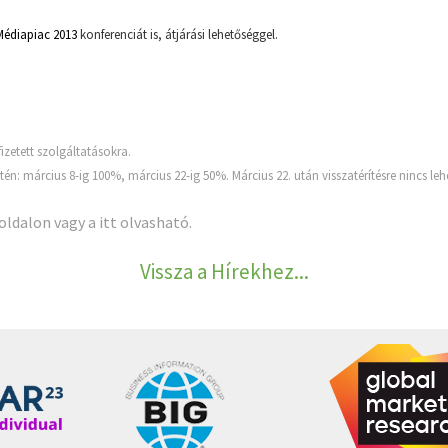
Médiapiac 2013
konferenciát is, átjárási lehetőséggel.
izetett szolgáltatásokra.
én: március 8-ig 100%, március 22-ig 50%. Március 22. után visszatérítésre nincs l
oldalon vagy a
itt
olvasható.
Vissza a Hírekhez...