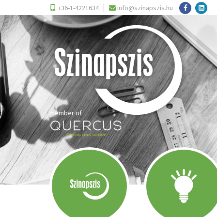
+36-1-4221634
info@szinapszis.hu
member of