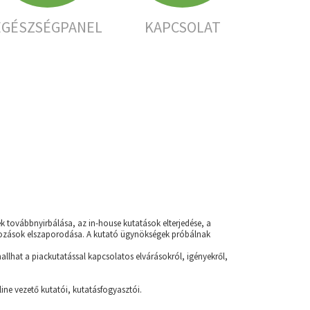
EGÉSZSÉGPANEL
KAPCSOLAT
 továbbnyirbálása, az in-house kutatások elterjedése, a
álkozások elszaporodása. A kutató ügynökségek próbálnak
llhat a piackutatással kapcsolatos elvárásokról, igényekről,
ne vezető kutatói, kutatásfogyasztói.