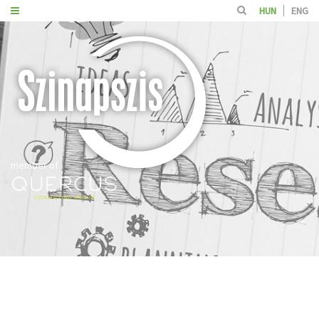
HUN
ENG
member of