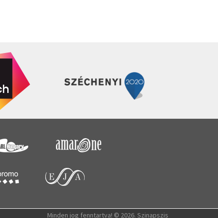
Minden jog fenntartva! © 2026. Szinapszis