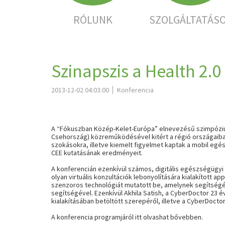
RÓLUNK
SZOLGÁLTATÁS
Szinapszis a Health 2.
2013-12-02 04:03:00
Konferencia
A “Fókuszban Közép-Kelet-Európa” elnevezésű szimpóziu
Csehország) közreműködésével kitért a régió országaiban
szokásokra, illetve kiemelt figyelmet kaptak a mobil egé
CEE kutatásának eredményeit.
A konferencián ezenkívül számos, digitális egészségügy
olyan virtuális konzultációk lebonyolítására kialakított 
szenzoros technológiát mutatott be, amelynek segítségéve
segítségével. Ezenkívül Akhila Satish, a
CyberDoctor
23 év
kialakításában betöltött szerepéről, illetve a CyberDoctor
A konferencia programjáról
itt
olvashat bővebben.