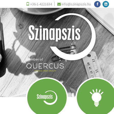
+36-1-4221634
info@szinapszis.hu
member of