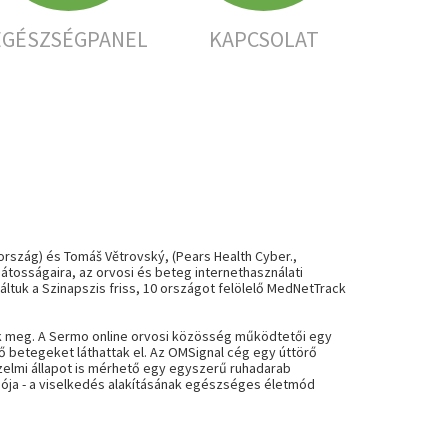
EGÉSZSÉGPANEL
KAPCSOLAT
rszág) és Tomáš Větrovský, (
Pears Health Cyber
.
,
tosságaira, az orvosi és beteg internethasználati
ltuk a Szinapszis friss, 10 országot felölelő MedNetTrack
k meg. A
Sermo
online orvosi közösség működtetői egy
ő betegeket láthattak el. Az
OMSignal
cég egy úttörő
rzelmi állapot is mérhető egy egyszerű ruhadarab
adója - a viselkedés alakításának egészséges életmód