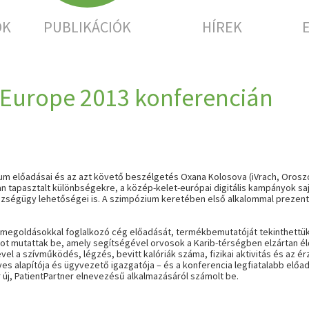
OK
PUBLIKÁCIÓK
HÍREK
0 Europe 2013 konferencián
m előadásai és az azt követő beszélgetés Oxana Kolosova (
iVrach
,
Oroszo
 tapasztalt különbségekre, a közép-kelet-európai digitális kampányok sajá
szségügy lehetőségei is. A szimpózium keretében első alkalommal prezentá
i megoldásokkal foglalkozó cég előadását, termékbemutatóját tekinthettü
appot mutattak be, amely segítségével orvosok a Karib-térségben elzártan él
l a szívműködés, légzés, bevitt kalóriák száma, fizikai aktivitás és az é
es alapítója és ügyvezető igazgatója – és a konferencia legfiatalabb elő
 új,
PatientPartner
elnevezésű alkalmazásáról számolt be.