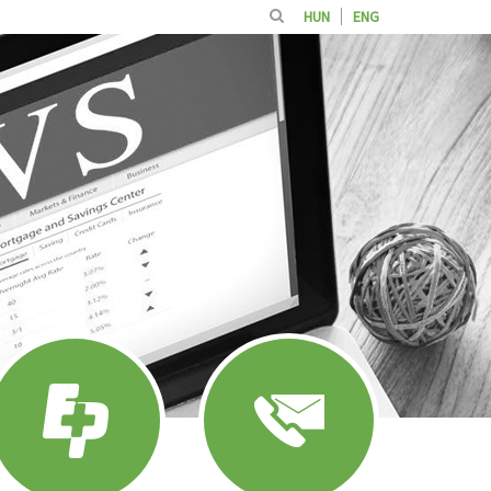
HUN
ENG