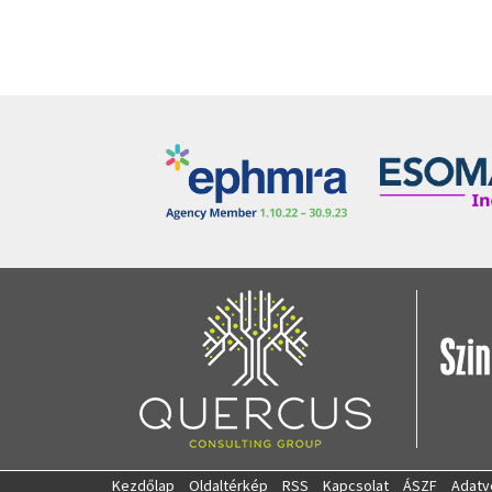
Kezdőlap
Oldaltérkép
RSS
Kapcsolat
ÁSZF
Adatv