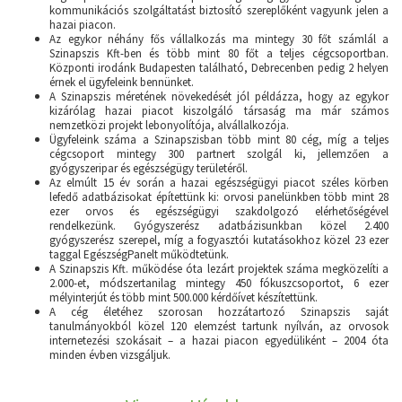
kommunikációs szolgáltatást biztosító szereplőként vagyunk jelen a
hazai piacon.
Az egykor néhány fős vállalkozás ma mintegy 30 főt számlál a
Szinapszis Kft-ben és több mint 80 főt a teljes cégcsoportban.
Központi irodánk Budapesten található, Debrecenben pedig 2 helyen
érnek el ügyfeleink bennünket.
A Szinapszis méretének növekedését jól példázza, hogy az egykor
kizárólag hazai piacot kiszolgáló társaság ma már számos
nemzetközi projekt lebonyolítója, alvállalkozója.
Ügyfeleink száma a Szinapszisban több mint 80 cég, míg a teljes
cégcsoport mintegy 300 partnert szolgál ki, jellemzően a
gyógyszeripar és egészségügy területéről.
Az elmúlt 15 év során a hazai egészségügyi piacot széles körben
lefedő adatbázisokat építettünk ki: orvosi panelünkben több mint 28
ezer orvos és egészségügyi szakdolgozó elérhetőségével
rendelkezünk. Gyógyszerész adatbázisunkban közel 2.400
gyógyszerész szerepel, míg a fogyasztói kutatásokhoz közel 23 ezer
taggal EgészségPanelt működtetünk.
A Szinapszis Kft. működése óta lezárt projektek száma megközelíti a
2.000-et, módszertanilag mintegy 450 fókuszcsoportot, 6 ezer
mélyinterjút és több mint 500.000 kérdőívet készítettünk.
A cég életéhez szorosan hozzátartozó Szinapszis saját
tanulmányokból közel 120 elemzést tartunk nyílván, az orvosok
internetezési szokásait – a hazai piacon egyedüliként – 2004 óta
minden évben vizsgáljuk.