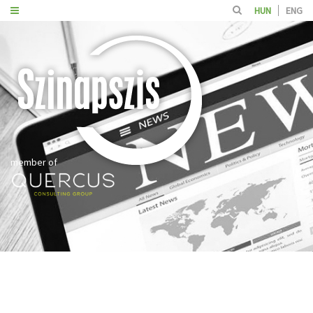
HUN
ENG
member of