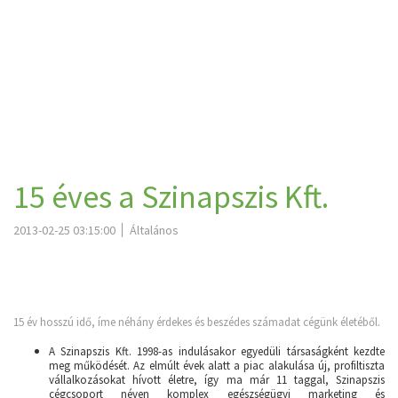
15 éves a Szinapszis Kft.
2013-02-25 03:15:00
Általános
15 év hosszú idő, íme néhány érdekes és beszédes számadat cégünk életéből.
A Szinapszis Kft. 1998-as indulásakor egyedüli társaságként kezdte
meg működését. Az elmúlt évek alatt a piac alakulása új, profiltiszta
vállalkozásokat hívott életre, így ma már 11 taggal, Szinapszis
cégcsoport néven komplex egészségügyi marketing és