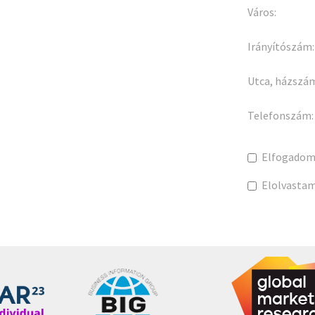
Város:
Irányítószám:
Utca, házszá
Telefonszám:
Elfogadom
Elolvasta