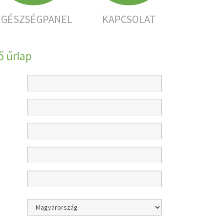
EGÉSZSÉGPANEL
KAPCSOLAT
 űrlap