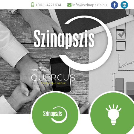
+36-1-4221634
info@szinapszis.hu
member of