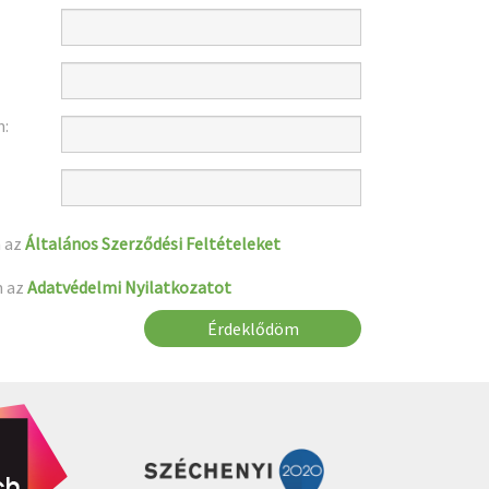
m:
 az
Általános Szerződési Feltételeket
m az
Adatvédelmi Nyilatkozatot
Érdeklődöm