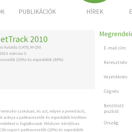
OK
PUBLIKÁCIÓK
HÍREK
Megrendelő
tTrack 2010
s kutatás (CATI); N=250
E-mail cím:
2010. március 5.
avezetők (20%) és expediálók (80%)
Keresztnév:
a
Vezetéknév:
Cégnév:
Betöltött
pozíció:
netezési szokásait, és azt, milyen a penetráció,
ők aránya a patikavezetők és expediálók körében.
Ország:
endekkel is foglalkozunk. Módszer: kérdőíves
ár Célcsoport: patikavezetők (20%) és expediálók