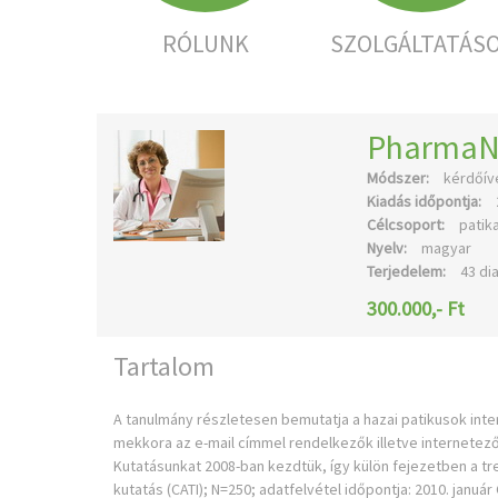
RÓLUNK
SZOLGÁLTATÁS
PharmaNe
Módszer:
kérdőíve
Kiadás időpontja:
Célcsoport:
patik
Nyelv:
magyar
Terjedelem:
43 di
300.000,- Ft
Tartalom
A tanulmány részletesen bemutatja a hazai patikusok inter
mekkora az e-mail címmel rendelkezők illetve internetez
Kutatásunkat 2008-ban kezdtük, így külön fejezetben a tr
kutatás (CATI); N=250; adatfelvétel időpontja: 2010. janu