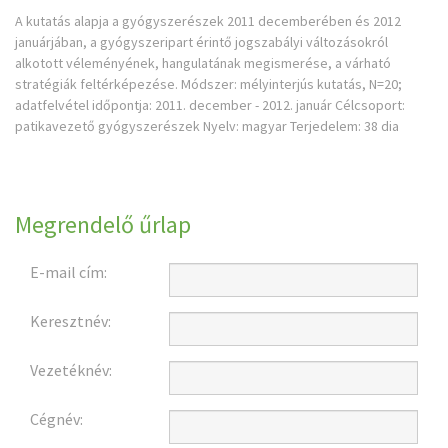
A kutatás alapja a gyógyszerészek 2011 decemberében és 2012
januárjában, a gyógyszeripart érintő jogszabályi változásokról
alkotott véleményének, hangulatának megismerése, a várható
stratégiák feltérképezése. Módszer: mélyinterjús kutatás, N=20;
adatfelvétel időpontja: 2011. december - 2012. január Célcsoport:
patikavezető gyógyszerészek Nyelv: magyar Terjedelem: 38 dia
Megrendelő űrlap
E-mail cím:
Keresztnév:
Vezetéknév:
Cégnév: