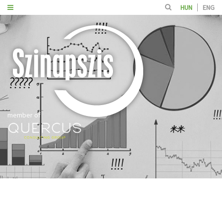
HUN
ENG
member of