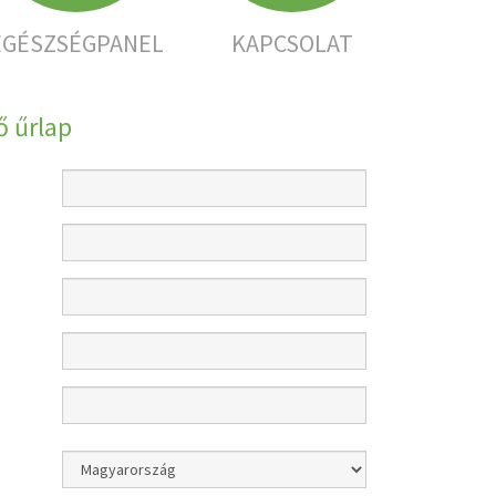
EGÉSZSÉGPANEL
KAPCSOLAT
 űrlap