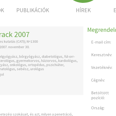
OK
PUBLIKÁCIÓK
HÍREK
Megrendelő
ack 2007
s kutatás (CATI); N=1300
E-mail cím:
2007. november 30.
Keresztnév:
elgyógyász, bőrgyógyász, diabetológus, fül-orr-
erológus, gyermekorvos, háziorvos, kardiológus,
yász, onkológus, ortopédus, pszichiáter,
Vezetéknév:
atológus, sebész, urológus
gol
a
Cégnév:
Betöltött
pozíció:
Ország:
etezési szokásait, és azt, milyen a penetráció,