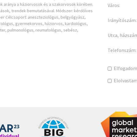
ők aránya a háziorvosok és a szakorvosok körében.
Város:
ozások, trendek bemutatásával. Módszer: kérdőíves
tóber Célcsoport: aneszteziológus, belgyógyász,
Irányítószám:
rológus, gyermekorvos, háziorvos, kardiológus,
ter, pulmonológus, reumatológus, sebész,
Utca, házszá
Telefonszám:
Elfogadom
Elolvasta