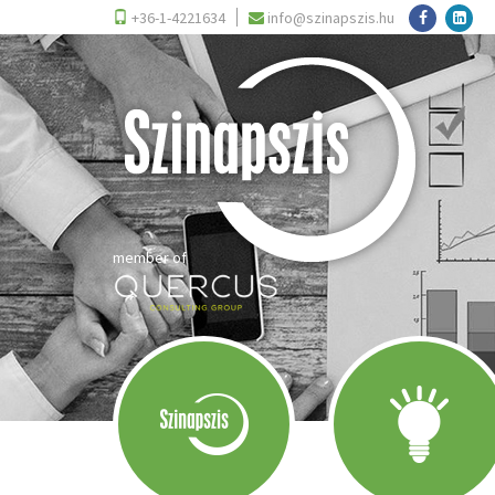
+36-1-4221634
info@szinapszis.hu
member of