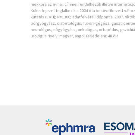
mekkora az e-mail címmel rendelkezők illetve internetez
Külön fejezet foglalkozik a 2004 óta bekövetkezett vált
kutatás (CATI); N=1300; adatfelvétel időpontja: 2007. ok
bőrgyógyász, diabetológus, fül-orr-gégész, gasztroente
neurológus, nőgyógyász, onkológus, ortopédus, pszichiá
urológus Nyelv: magyar, angol Terjedelem: 48 dia