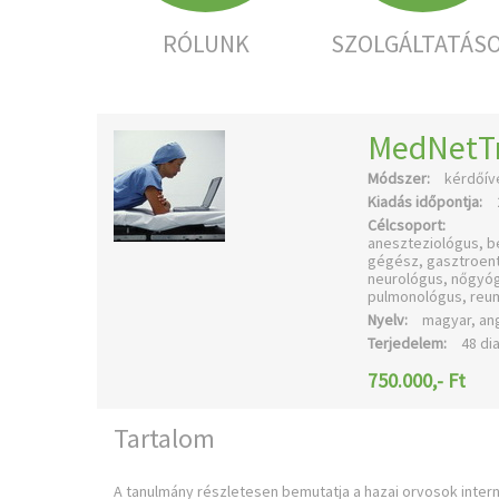
RÓLUNK
SZOLGÁLTATÁS
MedNetTr
Módszer:
kérdőíve
Kiadás időpontja:
Célcsoport:
aneszteziológus, b
gégész, gasztroent
neurológus, nőgyóg
pulmonológus, reum
Nyelv:
magyar, an
Terjedelem:
48 di
750.000,- Ft
Tartalom
A tanulmány részletesen bemutatja a hazai orvosok intern