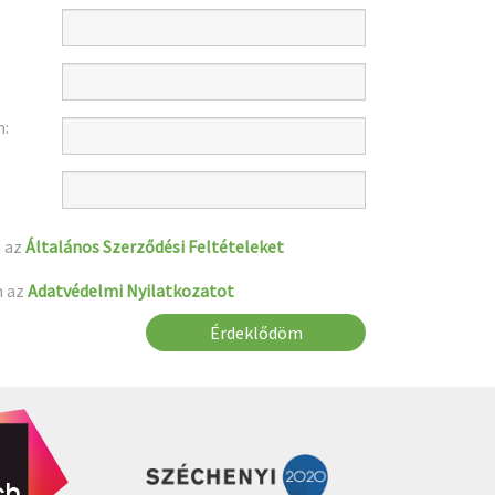
m:
 az
Általános Szerződési Feltételeket
m az
Adatvédelmi Nyilatkozatot
Érdeklődöm