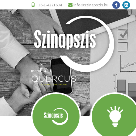
+36-1-4221634
info@szinapszis.hu
member of