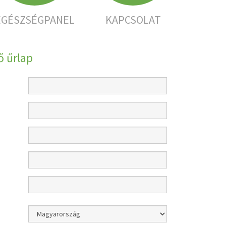
EGÉSZSÉGPANEL
KAPCSOLAT
 űrlap