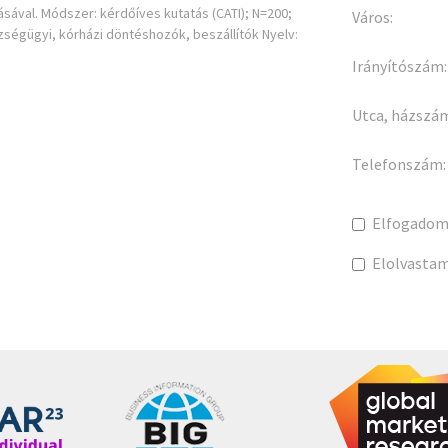
ával. Módszer: kérdőíves kutatás (CATI); N=200;
Város:
zségügyi, kórházi döntéshozók, beszállítók Nyelv:
Irányítószám:
Utca, házszá
Telefonszám:
Elfogadom
Elolvasta