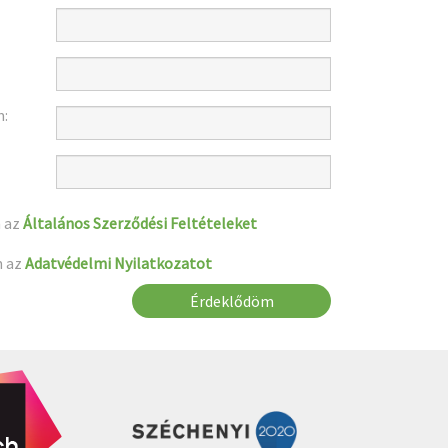
m:
 az
Általános Szerződési Feltételeket
m az
Adatvédelmi Nyilatkozatot
Érdeklődöm