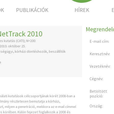
OK
PUBLIKÁCIÓK
HÍREK
Megrendelő
NetTrack 2010
s kutatás (CATI); N=200
E-mail cím:
2010. október 25.
ségügyi, kórházi döntéshozók, beszállítók
Keresztnév:
a
Vezetéknév:
Cégnév:
Betöltött
pozíció:
lati kutatások célcsoportjának körét 2008-ban a
ulmány részletesen bemutatja a kórházi,
Ország:
t, milyen a penetráció, mekkora az e-mail címmel
s körében. Külön fejezet foglalkozik a 2008 és