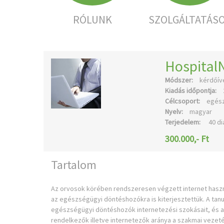
RÓLUNK
SZOLGÁLTATÁS
Hospital
Módszer:
kérdőíve
Kiadás időpontja:
Célcsoport:
egész
Nyelv:
magyar
Terjedelem:
40 di
300.000,- Ft
Tartalom
Az orvosok körében rendszeresen végzett internet haszná
az egészségügyi döntéshozókra is kiterjesztettük. A tan
egészségügyi döntéshozók internetezési szokásait, és az
rendelkezők illetve internetezők aránya a szakmai vezeté