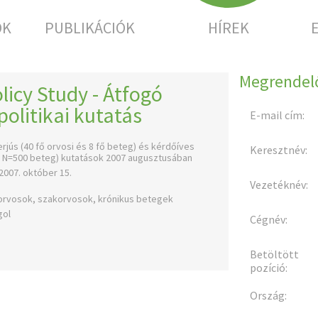
OK
PUBLIKÁCIÓK
HÍREK
Megrendelő
licy Study - Átfogó
olitikai kutatás
E-mail cím:
rjús (40 fő orvosi és 8 fő beteg) és kérdőíves
Keresztnév:
s, N=500 beteg) kutatások 2007 augusztusában
2007. október 15.
Vezetéknév:
ziorvosok, szakorvosok, krónikus betegek
gol
Cégnév:
a
Betöltött
pozíció:
Ország: