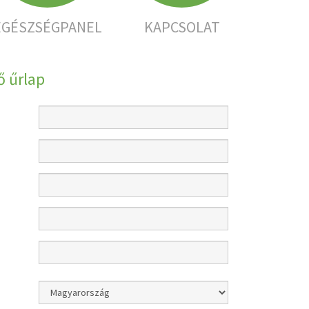
EGÉSZSÉGPANEL
KAPCSOLAT
 űrlap