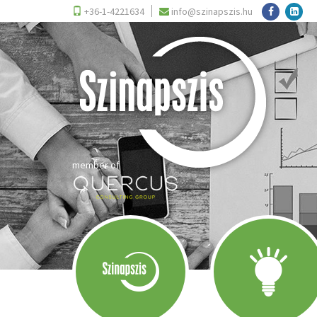
+36-1-4221634
info@szinapszis.hu
member of