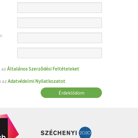
m:
 az
Általános Szerződési Feltételeket
m az
Adatvédelmi Nyilatkozatot
Érdeklődöm