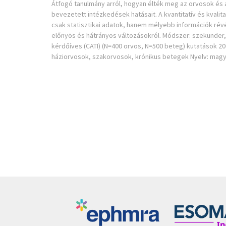
Átfogó tanulmány arról, hogyan élték meg az orvosok és
bevezetett intézkedések hatásait. A kvantitatív és kval
csak statisztikai adatok, hanem mélyebb információk rév
előnyös és hátrányos változásokról. Módszer: szekunder, m
kérdőíves (CATI) (N=400 orvos, N=500 beteg) kutatások 20
háziorvosok, szakorvosok, krónikus betegek Nyelv: magya