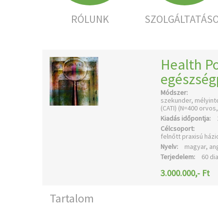
RÓLUNK
SZOLGÁLTATÁS
Health Po
egészségp
Módszer:
szekunder, mélyinte
(CATI) (N=400 orvo
Kiadás időpontja:
Célcsoport:
felnőtt praxisú há
Nyelv:
magyar, an
Terjedelem:
60 di
3.000.000,- Ft
Tartalom