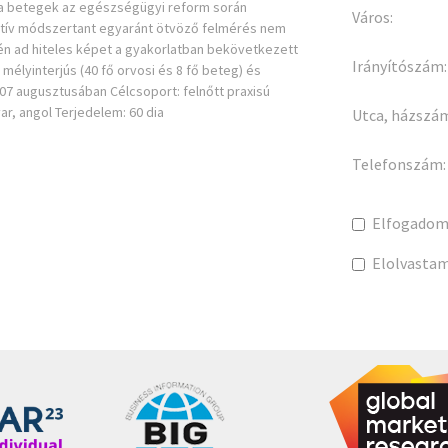
 a betegek az egészségügyi reform során
Város:
itatív módszertant egyaránt ötvöző felmérés nem
én ad hiteles képet a gyakorlatban bekövetkezett
Irányítószám:
élyinterjús (40 fő orvosi és 8 fő beteg) és
07 augusztusában Célcsoport: felnőtt praxisú
r, angol Terjedelem: 60 dia
Utca, házszá
Telefonszám:
Elfogadom
Elolvasta