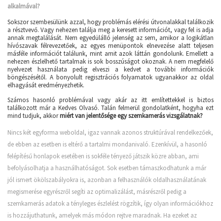
alkalmával?
Sokszor szembesülünk azzal, hogy problémás elérési útvonalakkal találkozik
a résztvevő. Vagy nehezen találja meg a keresett információt, vagy fel is adja
annak megtalálását. Nem egyedülálló jelenség az sem, amikor a logikátlan
hívószavak félrevezetőek, az egyes menüpontok elnevezése alatt teljesen
másféle információt találunk, mint amit azok láttán gondolunk. Emellett a
nehezen észlelhető tartalmak is sok bosszúságot okoznak. A nem megfelelő
nyelvezet használata pedig elveszi a kedvet a további információk
böngészésétől. A bonyolult regisztrációs folyamatok ugyanakkor az oldal
elhagyását eredményezhetik.
Számos hasonló problémával vagy akár az itt említettekkel is biztos
találkozott már a Kedves Olvasó. Talán felmerül gondolatként, hogyha ezt
mind tudjuk, akkor
miért van jelentősége egy szemkamerás vizsgálatnak?
Nincs két egyforma weboldal, igaz vannak azonos struktúrával rendelkezőek,
de ebben az esetben is eltérő a tartalmi mondanivaló. Ezenkívül, a hasonló
felépítésű honlapok esetében is sokféle tényező játszik közre abban, ami
befolyásolhatja a használhatóságot. Sok esetben támaszkodhatunk a már
jól ismert ökölszabályokra is, azonban a felhasználók oldalhasználatának
megismerése egyrészről segíti az optimalizálást, másrészről pedig a
szemkamerás adatok a tényleges észlelést rögzítik, így olyan információkhoz
is hozzájuthatunk, amelyek más módon rejtve maradnak. Ha ezeket az