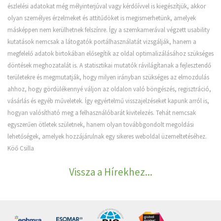
észlelési adatokat még mélyinterjúval vagy kérdőívvel is kiegészítjük, akkor
olyan személyes érzelmeket és attitűdöket is megismerhetünk, amelyek
másképpen nem kerülhetnek felszínre. Így a szemkamerával végzett usability
kutatások nemcsak a látogatók portálhasználatát vizsgálják, hanem a
megfelelő adatok birtokában elősegítik az oldal optimalizálásához szükséges
döntések meghozatalát is. A statisztikai mutatók rávilágítanak a fejlesztendő
területekre és megmutatják, hogy milyen irányban szükséges az elmozdulás
ahhoz, hogy gördülékennyé váljon az oldalon való böngészés, regisztráció,
vásárlás és egyéb műveletek. Így egyértelmű visszajelzéseket kapunk arról is,
hogyan valósítható meg a felhasználóbarát kivitelezés. Tehát nemcsak
egyszerűen ötletek születnek, hanem olyan továbbgondolt megoldási
lehetőségek, amelyek hozzájárulnak egy sikeres weboldal üzemeltetéséhez.
Köő Csilla
Vissza a Hírekhez...