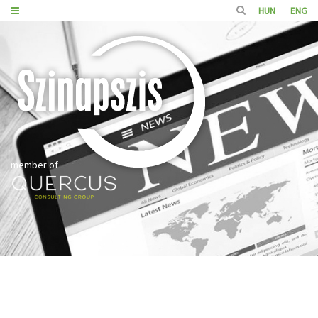
HUN
ENG
member of