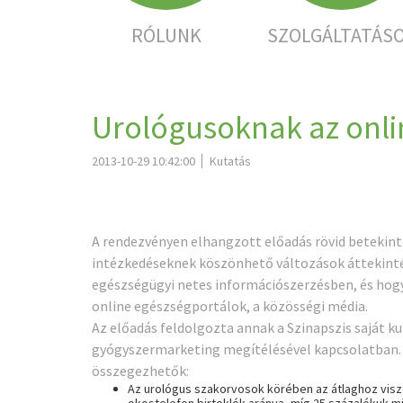
RÓLUNK
SZOLGÁLTATÁS
Urológusoknak az onli
2013-10-29 10:42:00
Kutatás
A rendezvényen elhangzott előadás rövid betekinté
intézkedéseknek köszönhető változások áttekinté
egészségügyi netes információszerzésben, és hogy
online egészségportálok, a közösségi média.
Az előadás feldolgozta annak a Szinapszis saját 
gyógyszermarketing megítélésével kapcsolatban. 
összegezhetők:
Az urológus szakorvosok körében az átlaghoz visz