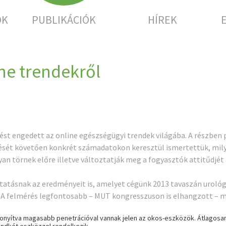
OK
PUBLIKÁCIÓK
HÍREK
ne trendekről
st engedett az online egészségügyi trendek világába. A részben 
sét követően konkrét számadatokon keresztül ismertettük, mily
an törnek előre illetve változtatják meg a fogyasztók attitűdjé
kutatásnak az eredményeit is, amelyet cégünk 2013 tavaszán urol
A felmérés legfontosabb – MUT kongresszuson is elhangzott – m
onyítva magasabb penetrációval vannak jelen az okos-eszközök. Átlagosan