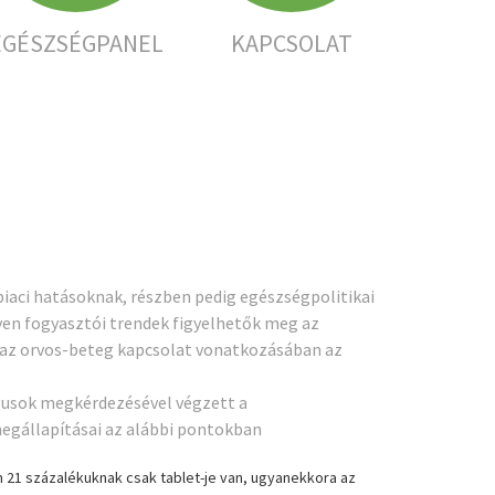
EGÉSZSÉGPANEL
KAPCSOLAT
piaci hatásoknak, részben pedig egészségpolitikai
en fogyasztói trendek figyelhetők meg az
t az orvos-beteg kapcsolat vonatkozásában az
ógusok megkérdezésével végzett a
egállapításai az alábbi pontokban
 21 százalékuknak csak tablet-je van, ugyanekkora az