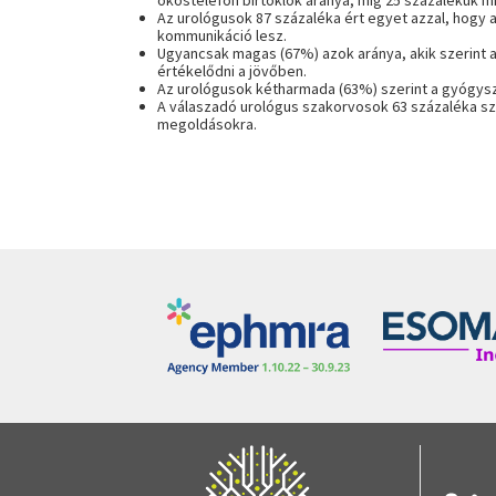
okostelefon birtoklók aránya, míg 25 százalékuk m
Az urológusok 87 százaléka ért egyet azzal, hogy 
kommunikáció lesz.
Ugyancsak magas (67%) azok aránya, akik szerint
értékelődni a jövőben.
Az urológusok kétharmada (63%) szerint a
gyógysz
A válaszadó urológus szakorvosok 63 százaléka sz
megoldásokra.