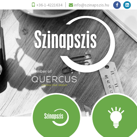
+36-1-4221634
info@szinapszis.hu
member of