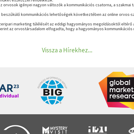
indkét eszközzel rendelkezik.
az orvosok igényei nagyon változók a kommunikációs csatorna, a szakmai ta
 a beszűkülő kommunikációs lehetőségek következtében az online orvos-
eripari marketing túlélését az eddigi hagyományos megoldásoktól eltérő a
erint az orvostársadalom elfogadta, hogy a
hagyományos kommunikációs meg
Vissza a Hírekhez...