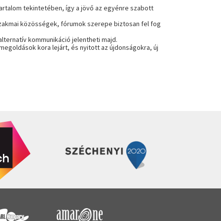
rtalom tekintetében, így a jövő az
egyénre szabott
szakmai
közösségek, fórumok szerepe biztosan fel fog
lternatív kommunikáció jelentheti majd.
oldások kora lejárt, és nyitott az újdonságokra, új