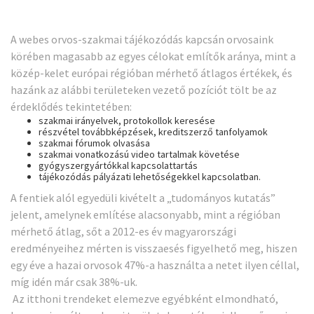
A webes orvos-szakmai tájékozódás kapcsán orvosaink
körében magasabb az egyes célokat említők aránya, mint a
közép-kelet európai régióban mérhető átlagos értékek, és
hazánk az alábbi területeken vezető pozíciót tölt be az
érdeklődés tekintetében:
szakmai irányelvek, protokollok keresése
részvétel továbbképzések, kreditszerző tanfolyamok
szakmai fórumok olvasása
szakmai vonatkozású video tartalmak követése
gyógyszergyártókkal kapcsolattartás
tájékozódás pályázati lehetőségekkel kapcsolatban.
A fentiek alól egyedüli kivételt a „tudományos kutatás”
jelent, amelynek említése alacsonyabb, mint a régióban
mérhető átlag, sőt a 2012-es év magyarországi
eredményeihez mérten is visszaesés figyelhető meg, hiszen
egy éve a hazai orvosok 47%-a használta a netet ilyen céllal,
míg idén már csak 38%-uk.
Az itthoni trendeket elemezve egyébként elmondható,