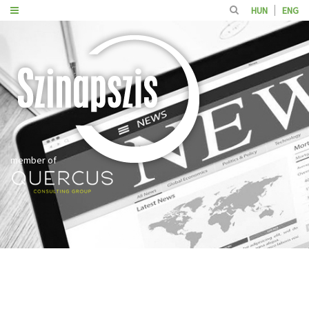
HUN
ENG
member of