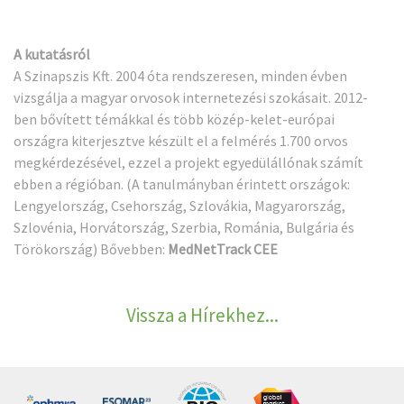
A kutatásról
A Szinapszis Kft. 2004 óta rendszeresen, minden évben
vizsgálja a magyar orvosok internetezési szokásait. 2012-
ben bővített témákkal és több közép-kelet-európai
országra kiterjesztve készült el a felmérés 1.700 orvos
megkérdezésével, ezzel a projekt egyedülállónak számít
ebben a régióban. (A tanulmányban érintett országok:
Lengyelország, Csehország, Szlovákia, Magyarország,
Szlovénia, Horvátország, Szerbia, Románia, Bulgária és
Törökország) Bővebben:
MedNetTrack CEE
Vissza a Hírekhez...