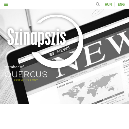
HUN
ENG
member of