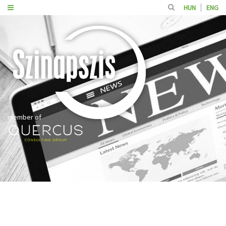
HUN
ENG
member of