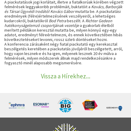
A piackutatások jogi korlátait, illetve a fiatalkorúak körében végzett
felmérések leggyakoribb problémáit, buktatóit a
Kovács, Barborják
és Társai Ügyvédi Irodától Kovács Gábor
mutatta be. A piackutatási
eredmények (félre)értelmezésének veszélyeiről, a lehetséges
kudarcokról, buktatókról
Bod Petra
beszélt. A
Richter Gedeon
hatékonyságelemző csoportjának vezetője
a gyakorlati életből
merített példákon keresztül mutatta be, milyen könnyű egy-egy
adatot, eredményt félreértelmezni, és ennek következtében hibás
következtetéseket levonni, rossz üzleti döntéseket hozni.
A konferencia zárásaként négy fiatal piackutató egy kerekasztal
beszélgetés keretében a piackutatás jövőjéről beszélgetett, arról,
hogy vajon lesznek-e és ha igen, milyenek lesznek 20 év múlva a
felmérések, milyen módszerek állnak majd rendelkezésünkre a
fogyasztó minél alaposabb megismerésére.
Vissza a Hírekhez...