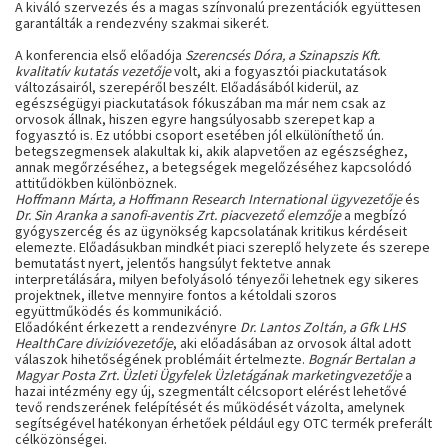
A kiváló szervezés és a magas színvonalú prezentációk együttesen
garantálták a rendezvény szakmai sikerét.
A konferencia első előadója
Szerencsés Dóra, a Szinapszis Kft.
kvalitatív kutatás vezetője
volt, aki a fogyasztói piackutatások
változásairól, szerepéről beszélt. Előadásából kiderül, az
egészségügyi piackutatások fókuszában ma már nem csak az
orvosok állnak, hiszen egyre hangsúlyosabb szerepet kap a
fogyasztó is. Ez utóbbi csoport esetében jól elkülöníthető ún.
betegszegmensek alakultak ki, akik alapvetően az egészséghez,
annak megőrzéséhez, a betegségek megelőzéséhez kapcsolódó
attitűdökben különböznek.
Hoffmann Márta, a Hoffmann Research International ügyvezetője
és
Dr. Sin Aranka a sanofi-aventis Zrt. piacvezető elemzője
a megbízó
gyógyszercég és az ügynökség kapcsolatának kritikus kérdéseit
elemezte. Előadásukban mindkét piaci szereplő helyzete és szerepe
bemutatást nyert, jelentős hangsúlyt fektetve annak
interpretálására, milyen befolyásoló tényezői lehetnek egy sikeres
projektnek, illetve mennyire fontos a kétoldali szoros
együttműködés és kommunikáció.
Előadóként érkezett a rendezvényre
Dr. Lantos Zoltán, a Gfk LHS
HealthCare divizióvezetője
, aki előadásában az orvosok által adott
válaszok hihetőségének problémáit értelmezte.
Bognár Bertalan a
Magyar Posta Zrt. Üzleti Ügyfelek Üzletágának marketingvezetője
a
hazai intézmény egy új, szegmentált célcsoport elérést lehetővé
tevő rendszerének felépítését és működését vázolta, amelynek
segítségével hatékonyan érhetőek például egy OTC termék preferált
célközönségei.