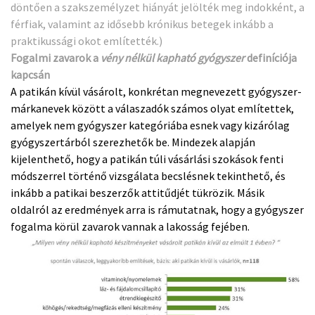
döntően a szakszemélyzet hiányát jelölték meg indokként, a
férfiak, valamint az idősebb krónikus betegek inkább a
praktikussági okot említették.)
Fogalmi zavarok a
vény nélkül kapható gyógyszer
definíciója
kapcsán
A patikán kívül vásárolt, konkrétan megnevezett gyógyszer-
márkanevek között a válaszadók számos olyat említettek,
amelyek nem gyógyszer kategóriába esnek vagy kizárólag
gyógyszertárból szerezhetők be. Mindezek alapján
kijelenthető, hogy a patikán túli vásárlási szokások fenti
módszerrel történő vizsgálata becslésnek tekinthető, és
inkább a patikai beszerzők attitűdjét tükrözik. Másik
oldalról az eredmények arra is rámutatnak, hogy a gyógyszer
fogalma körül zavarok vannak a lakosság fejében.