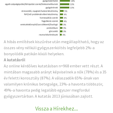
A hibás említések kiszűrése után megállapítható, hogy az
összes vény nélküli gyógyszerköltés legfeljebb 2%-a
bonyolódik patikán kívüli helyeken.
A kutatásról
Az online kérdőíves kutatásban n=968 ember vett részt. A
mintában magasabb arányt képviselnek a nők (78%) és a 35
év feletti korosztály (87%). A válaszadók 65%-ának van
valamilyen krónikus betegsége, 23%-a havonta többször,
49%-a havonta pedig legalább egyszer megfordul
gyógyszertárban. A kutatás 2013 júniusában zajlott.
Vissza a Hírekhez...