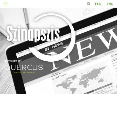
HUN
ENG
member of