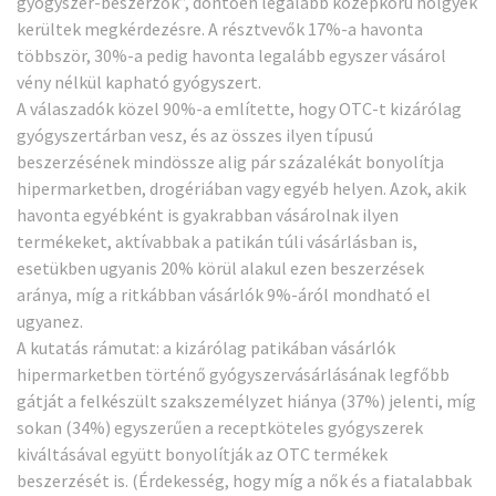
gyógyszer-beszerzők”, döntően legalább középkorú hölgyek
kerültek megkérdezésre. A résztvevők 17%-a havonta
többször, 30%-a pedig havonta legalább egyszer vásárol
vény nélkül kapható gyógyszert.
A válaszadók közel 90%-a említette, hogy OTC-t kizárólag
gyógyszertárban vesz, és az összes ilyen típusú
beszerzésének mindössze alig pár százalékát bonyolítja
hipermarketben, drogériában vagy egyéb helyen. Azok, akik
havonta egyébként is gyakrabban vásárolnak ilyen
termékeket, aktívabbak a patikán túli vásárlásban is,
esetükben ugyanis 20% körül alakul ezen beszerzések
aránya, míg a ritkábban vásárlók 9%-áról mondható el
ugyanez.
A kutatás rámutat: a kizárólag patikában vásárlók
hipermarketben történő gyógyszervásárlásának legfőbb
gátját a felkészült szakszemélyzet hiánya (37%) jelenti, míg
sokan (34%) egyszerűen a receptköteles gyógyszerek
kiváltásával együtt bonyolítják az OTC termékek
beszerzését is. (Érdekesség, hogy míg a nők és a fiatalabbak