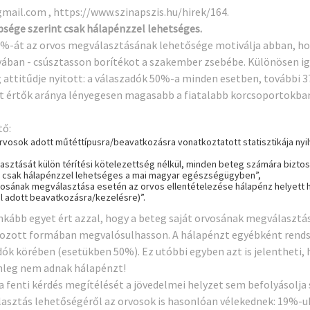
gmail.com
,
https://www.szinapszis.hu/hirek/164
.
bsége szerint csak hálapénzzel lehetséges.
 63%-át az orvos megválasztásának lehetősége motiválja abban, 
ban - csúsztasson borítékot a szakember zsebébe. Különösen igaz
g attitűdje nyitott: a válaszadók 50%-a minden esetben, további 
et értők aránya lényegesen magasabb a fiatalabb korcsoportokban
tő:
” orvosok adott műtéttípusra/beavatkozásra vonatkoztatott statisztikája n
lasztását külön térítési kötelezettség nélkül, minden beteg számára bizto
lag csak hálapénzzel lehetséges a mai magyar egészségügyben”,
vosának megválasztása esetén az orvos ellentételezése hálapénz helyett hi
ál adott beavatkozásra/kezelésre)”.
nkább egyet ért azzal, hogy a beteg saját orvosának megválaszt
ályozott formában megvalósulhasson. A hálapénzt egyébként rend
ók körében (esetükben 50%). Ez utóbbi egyben azt is jelentheti, 
enleg nem adnak hálapénzt!
 fenti kérdés megítélését a jövedelmei helyzet sem befolyásolja 
álasztás lehetőségéről az orvosok is hasonlóan vélekednek: 19%