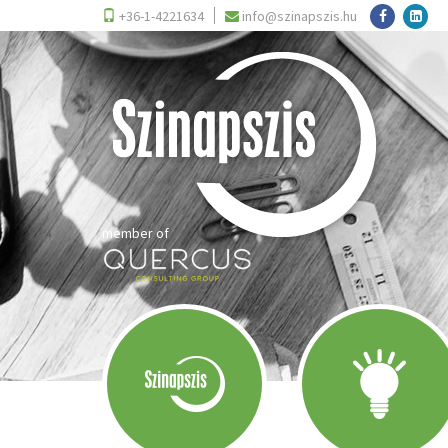
+36-1-4221634
info@szinapszis.hu
member of