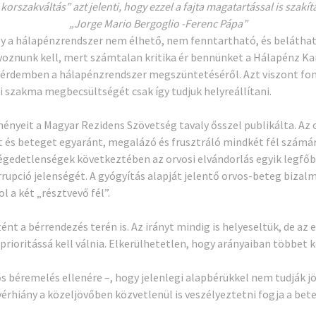
 „korszakváltás” azt jelenti, hogy ezzel a fajta magatartással is szakíta
„Jorge Mario Bergoglio -Ferenc Pápa”
y a hálapénzrendszer nem élhető, nem fenntartható, és belátható
lyoznunk kell, mert számtalan kritika ér bennünket a Hálapénz Ka
érdemben a hálapénzrendszer megszüntetéséről. Azt viszont font
i szakma megbecsültségét csak így tudjuk helyreállítani.
nyeit a Magyar Rezidens Szövetség tavaly ősszel publikálta. Az 
st és beteget egyaránt, megalázó és frusztráló mindkét fél szám
égedetlenségek következtében az orvosi elvándorlás egyik legfőb
rupció jelenségét. A gyógyítás alapját jelentő orvos-beteg bizalmi
 a két „résztvevő fél”.
nt a bérrendezés terén is. Az irányt mindig is helyeseltük, de az
rioritássá kell válnia. Elkerülhetetlen, hogy arányaiban többet 
 béremelés ellenére –, hogy jelenlegi alapbérükkel nem tudják jö
ővérhiány a közeljövőben közvetlenül is veszélyeztetni fogja a be