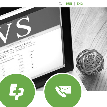
HUN
ENG