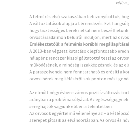
véli: a
A felmérés első szakaszában bebizonyítottuk, hog
A változtatások alapja a bérrendezés. Ezt hangsú
hogy tisztességes bérek nélkül nem beszélhetünk 
orvostársadalmon belülről induljon, mert az orvos
Emlékeztetőül: a felmérés korábbi megállapításai
A 2013-ban végzett kutatások legfontosabb eredmé
hálapénz rendszer kiszolgáltatottá teszi az orvo
működésének, a minőségi szakképzésnek, és az el
A paraszolvencia nem fenntartható és erősíti a kor
orvosi bérek megítéléséről sok ponton mást gondol
Az elmúlt négy évben számos pozitív változás törté
arányban a probléma súlyával. Az egészségügynek p
sereghajtók vagyunk ebben a tekintetben.
Az orvosok egyértelmű véleménye az – a kétlépcsős
szerepet játszik az elvándorlásban. Az orvos és n