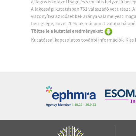
átlagos iskolázottságú és szociális helyzetű bet
A lakossági kutatásban 761 válaszadó vett részt. A
viszonyítva az idősebbek aránya valamelyest magas
betegsége, közel 70%-uk már adott valaha hálapé
Töltse le a kutatási eredményeket:
Kutatással kapcsolatos további információk:
Kiss 