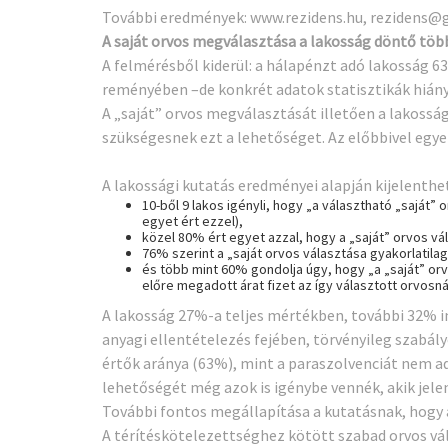
További eredmények:
www.rezidens.hu
,
rezidens@
A saját orvos megválasztása a lakosság döntő töb
A felmérésből kiderül: a hálapénzt adó lakosság
reményében –de konkrét adatok statisztikák hiányá
A „saját” orvos megválasztását illetően a lakossá
szükségesnek ezt a lehetőséget. Az előbbivel egy
A lakossági kutatás eredményei alapján kijelenthe
10-ből 9 lakos igényli, hogy „a választható „saját
egyet ért ezzel),
közel 80% ért egyet azzal, hogy a „saját” orvos vá
76% szerint a „saját orvos választása gyakorlati
és több mint 60% gondolja úgy, hogy „a „saját” or
előre megadott árat fizet az így választott orvosn
A lakosság 27%-a teljes mértékben, további 32% i
anyagi ellentételezés fejében, törvényileg szab
értők aránya (63%), mint a paraszolvenciát nem ad
lehetőségét még azok is igénybe vennék, akik jel
További fontos megállapítása a kutatásnak, hogy a
A térítéskötelezettséghez kötött szabad orvos v