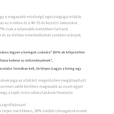
hogy a magasabb minőségű egészségügyi ellátás
 ez a nőkre és a 46-55 év közötti lakosokra.
37% csak a súlyosabb esetekben tartaná
 és az életkor emelkedésével csökken arányuk.
yilvános legyen a betegek számára” (65%-uk kifejezetten
sítania kellene az intézményeknek”,
vatalos formában kell, történjen (vagyis a beteg egy
ásának joga az ellátást megelőzően megállapított
szeresen adók körében magasabb az ezzel egyet
hogy a saját orvos választásának hivatalos
szignifikánsan!
-uk teljes mértékben, 38% inkább támogatná ennek