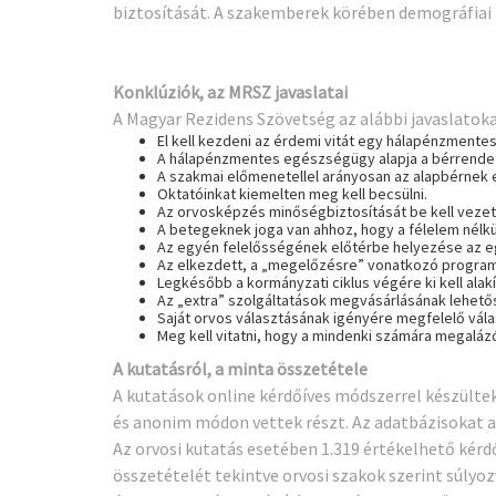
biztosítását. A szakemberek körében demográfiai
Konklúziók, az MRSZ javaslatai
A Magyar Rezidens Szövetség az alábbi javaslato
El kell kezdeni az érdemi vitát egy hálapénzment
A hálapénzmentes egészségügy alapja a bérrendezés
A szakmai előmenetellel arányosan az alapbérnek 
Oktatóinkat kiemelten meg kell becsülni.
Az orvosképzés minőségbiztosítását be kell vezet
A betegeknek joga van ahhoz, hogy a félelem nélkül
Az egyén felelősségének előtérbe helyezése az
Az elkezdett, a „megelőzésre” vonatkozó program
Legkésőbb a kormányzati ciklus végére ki kell al
Az „extra” szolgáltatások megvásárlásának lehetős
Saját orvos választásának igényére megfelelő válas
Meg kell vitatni, hogy a mindenki számára megalázó
A kutatásról, a minta összetétele
A kutatások online kérdőíves módszerrel készülte
és anonim módon vettek részt. Az adatbázisokat a S
Az orvosi kutatás esetében 1.319 értékelhető kérd
összetételét tekintve orvosi szakok szerint súlyoz