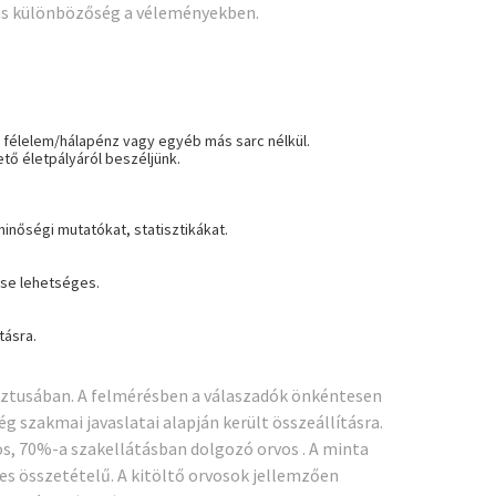
áns különbözőség a véleményekben.
 félelem/hálapénz vagy egyéb más sarc nélkül.
tő életpályáról beszéljünk.
inőségi mutatókat, statisztikákat.
ése lehetséges.
tásra.
usztusában. A felmérésben a válaszadók önkéntesen
g szakmai javaslatai alapján került összeállításra.
os, 70%-a szakellátásban dolgozó orvos . A minta
yes összetételű. A kitöltő orvosok jellemzően