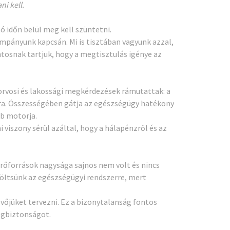
ni kell.
 időn belül meg kell szüntetni.
mpányunk kapcsán. Mi is tisztában vagyunk azzal,
osnak tartjuk, hogy a megtisztulás igénye az
orvosi és lakossági megkérdezések rámutattak: a
ára. Összességében gátja az egészségügy hatékony
b motorja.
 viszony sérül azáltal, hogy a hálapénzről és az
 erőforrások nagysága sajnos nem volt és nincs
költsünk az egészségügyi rendszerre, mert
vőjüket tervezni. Ez a bizonytalanság fontos
tegbiztonságot.