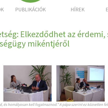
OK
PUBLIKÁCIÓK
HÍREK
ség: Elkezdődhet az érdemi, 
ségügy mikéntjéről
d, és homályosan kell fogalmaznod.” A pápa szerint ez közvetlen fel