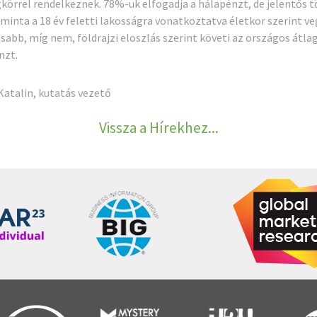
egkörrel rendelkeznek. 78%-uk elfogadja a hálapénzt, de jelentő
 minta a 18 év feletti lakosságra vonatkoztatva életkor szerint 
abb, míg nem, földrajzi eloszlás szerint követi az országos átla
nzt.
Katalin
, kutatás vezető
Vissza a Hírekhez...