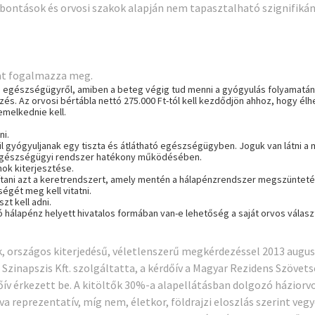
 bontások és orvosi szakok alapján nem tapasztalható szignifik
kat fogalmazza meg.
es egészségügyről, amiben a beteg végig tud menni a gyógyulás folyamatán
. Az orvosi bértábla nettó 275.000 Ft-tól kell kezdődjön ahhoz, hogy élhe
emelkednie kell.
ni.
 gyógyuljanak egy tiszta és átlátható egészségügyben. Joguk van látni a m
 egészségügyi rendszer hatékony működésében.
ok kiterjesztése.
akítani azt a keretrendszert, amely mentén a hálapénzrendszer megszüntet
égét meg kell vitatni.
zt kell adni.
 hálapénz helyett hivatalos formában van-e lehetőség a saját orvos válasz
k, országos kiterjedésű, véletlenszerű megkérdezéssel 2013 aug
zinapszis Kft. szolgáltatta, a kérdőív a Magyar Rezidens Szövetsé
őív érkezett be. A kitöltők 30%-a alapellátásban dolgozó háziorv
va reprezentatív, míg nem, életkor, földrajzi eloszlás szerint veg