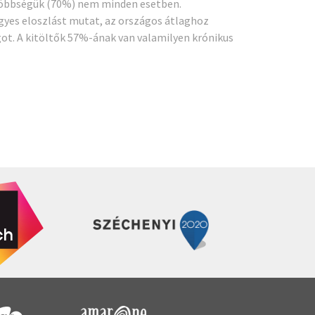
s többségük (70%) nem minden esetben.
vegyes eloszlást mutat, az országos átlaghoz
got. A kitöltők 57%-ának van valamilyen krónikus