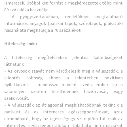
ismeretek. Utóbbi két forrást a megkérdezettek több mint
80 százaléka használja.
- A gyógyszertárakban, rendelőkben megtalálható
információs anyagok (patikai lapok, szórólapok, plakátok)
használata meghaladja a 70 százalékot.
Hitelességi index
A hitelesség megítélésében jelentős különbségeket
láthatunk:
- Az orvosok szavát nem kérdőjelezik meg a válaszadók, a
jelentős többség ebben a tekintetben pozitívan
nyilatkozott – mindössze minden tizedik ember tartja
valamilyen szinten hiteltelennek háziorvosát, vagy
szakorvosát.
- A válaszadók az átlagosnál megbízhatóbbnak tekintik a
patikust és az internetes egészségportálokat, azaz
elmondható, hogy az egészségügy szereplőin túl csak az
internetes egészségportálokon található információkat