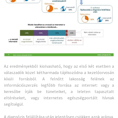
Az eredményekből kiolvasható, hogy az első két esetben a
válaszadók közel kétharmada tájékozódna a kezelőorvosán
kívüli forrásból. A felnőtt lakosság felének az
információszerzés legfőbb forrása az internet: vagy a
keresőbe írják be tüneteiket, a leleten tapasztalt
eltéréseket, vagy internetes egészségportált hívnak
segítségül.
A diagnózis felállítása után jelentősen csökken azok aránya,