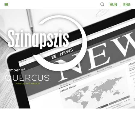
HUN
ENG
member of