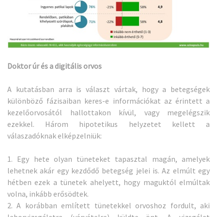
Doktor úr és a digitális orvos
A kutatásban arra is választ vártak, hogy a betegségek
különböző fázisaiban keres-e információkat az érintett a
kezelőorvosától hallottakon kívül, vagy megelégszik
ezekkel. Három hipotetikus helyzetet kellett a
válaszadóknak elképzelniük:
1. Egy hete olyan tüneteket tapasztal magán, amelyek
lehetnek akár egy kezdődő betegség jelei is. Az elmúlt egy
hétben ezek a tünetek ahelyett, hogy maguktól elmúltak
volna, inkább erősödtek.
2. A korábban említett tünetekkel orvoshoz fordult, aki
laborvizsgálatra (vérvételre) küldte önt. A vizsgálat