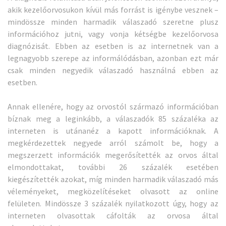
akik kezelőorvosukon kívül más forrást is igénybe vesznek –
mindössze minden harmadik válaszadó szeretne plusz
információhoz jutni, vagy vonja kétségbe kezelőorvosa
diagnózisát. Ebben az esetben is az internetnek van a
legnagyobb szerepe az informálódásban, azonban ezt már
csak minden negyedik válaszadó használná ebben az
esetben.
Annak ellenére, hogy az orvostól származó információban
bíznak meg a leginkább, a válaszadók 85 százaléka az
interneten is utánanéz a kapott információknak. A
megkérdezettek negyede arról számolt be, hogy a
megszerzett információk megerősítették az orvos által
elmondottakat, további 26 százalék esetében
kiegészítették azokat, míg minden harmadik válaszadó más
véleményeket, megközelítéseket olvasott az online
felületen. Mindössze 3 százalék nyilatkozott úgy, hogy az
interneten olvasottak cáfolták az orvosa által