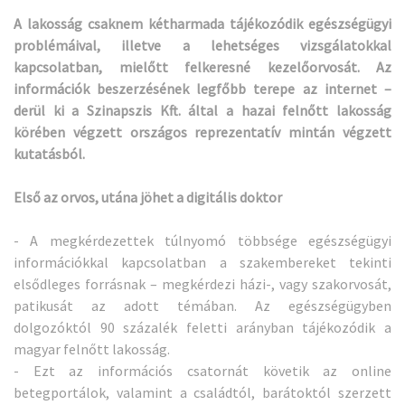
A lakosság csaknem kétharmada tájékozódik egészségügyi
problémáival, illetve a lehetséges vizsgálatokkal
kapcsolatban, mielőtt felkeresné kezelőorvosát. Az
információk beszerzésének legfőbb terepe az internet –
derül ki a Szinapszis Kft. által a hazai felnőtt lakosság
körében végzett országos reprezentatív mintán végzett
kutatásból.
Első az orvos, utána jöhet a digitális doktor
- A megkérdezettek túlnyomó többsége egészségügyi
információkkal kapcsolatban a szakembereket tekinti
elsődleges forrásnak – megkérdezi házi-, vagy szakorvosát,
patikusát az adott témában. Az egészségügyben
dolgozóktól 90 százalék feletti arányban tájékozódik a
magyar felnőtt lakosság.
- Ezt az információs csatornát követik az online
betegportálok, valamint a családtól, barátoktól szerzett