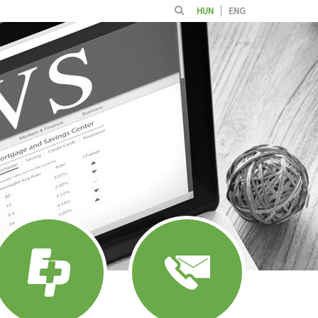
HUN
ENG