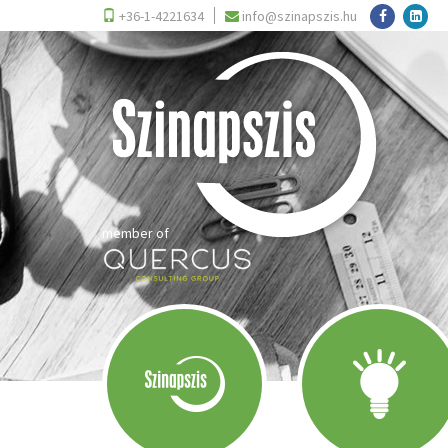
+36-1-4221634
info@szinapszis.hu
member of