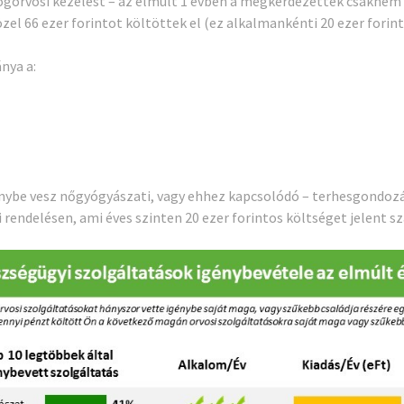
ogorvosi kezelést – az elmúlt 1 évben a megkérdezettek csaknem
el 66 ezer forintot költöttek el (ez alkalmankénti 20 ezer forint 
nya a:
be vesz nőgyógyászati, vagy ehhez kapcsolódó – terhesgondozási
endelésen, ami éves szinten 20 ezer forintos költséget jelent s