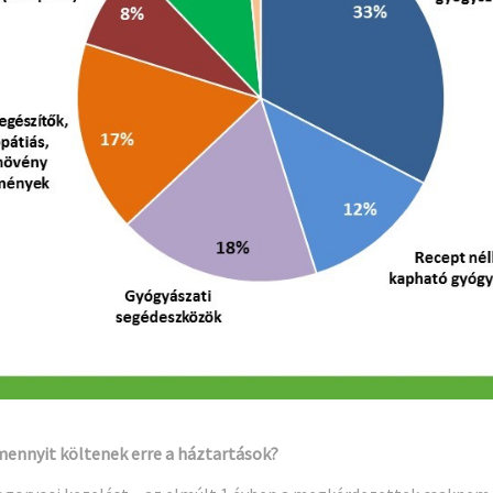
mennyit költenek erre a háztartások?