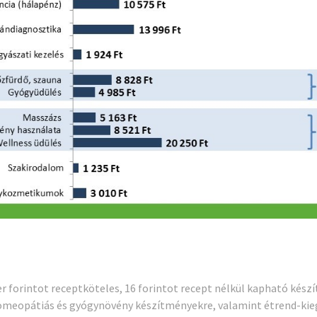
r forintot receptköteles, 16 forintot recept nélkül kapható kés
meopátiás és gyógynövény készítményekre, valamint étrend-kie