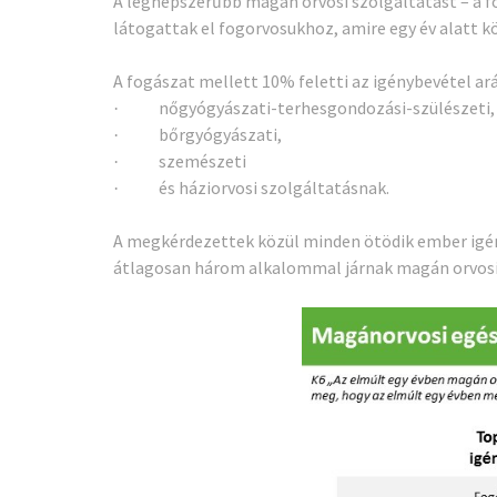
A legnépszerűbb magán orvosi szolgáltatást – a f
látogattak el fogorvosukhoz, amire egy év alatt köz
A fogászat mellett 10% feletti az igénybevétel ará
nőgyógyászati-terhesgondozási-szülészeti,
·
bőrgyógyászati,
·
szemészeti
·
és háziorvosi szolgáltatásnak.
·
A megkérdezettek közül minden ötödik ember igény
átlagosan három alkalommal járnak magán orvosi r