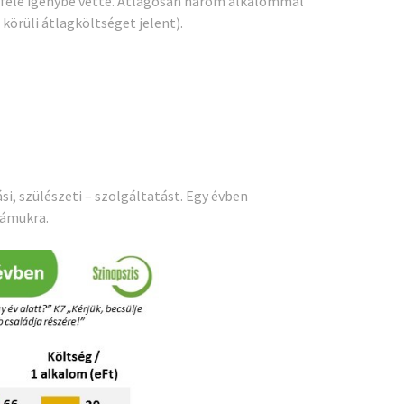
 fele igénybe vette. Átlagosan három alkalommal
körüli átlagköltséget jelent).
, szülészeti – szolgáltatást. Egy évben
zámukra.