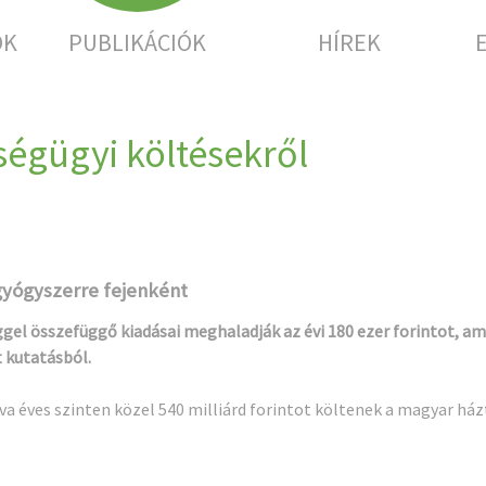
OK
PUBLIKÁCIÓK
HÍREK
égügyi költésekről
gyógyszerre fejenként
el összefüggő kiadásai meghaladják az évi 180 ezer forintot, am
t kutatásból.
va éves szinten közel 540 milliárd forintot költenek a magyar há