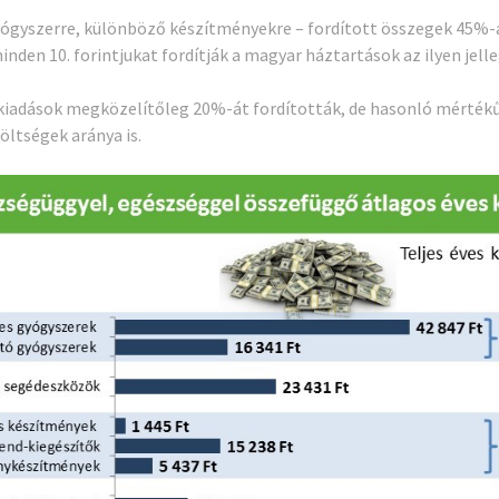
yógyszerre, különböző készítményekre – fordított összegek 45%-át
inden 10. forintjukat fordítják a magyar háztartások az ilyen jel
kiadások megközelítőleg 20%-át fordították, de hasonló mértékű
ltségek aránya is.