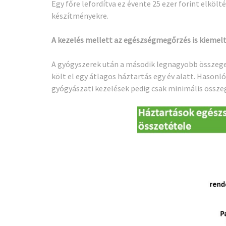
Egy főre lefordítva ez évente 25 ezer forint elkölté
készítményekre.
A kezelés mellett az egészségmegőrzés is kiemelt
A gyógyszerek után a második legnagyobb összege
költ el egy átlagos háztartás egy év alatt. Haso
gyógyászati kezelések pedig csak minimális összeg