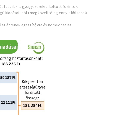
 teszik ki a gyógyszerekre költött forintok.
legű kiadásaikból (megközelítőleg ennyit költenek
 az étrendkiegészítőkre és homeopátiás,