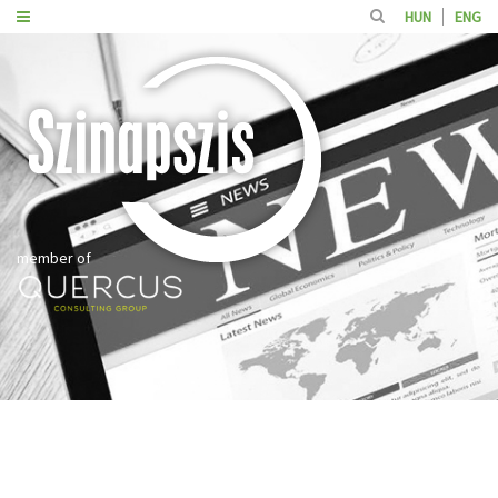
HUN
ENG
member of