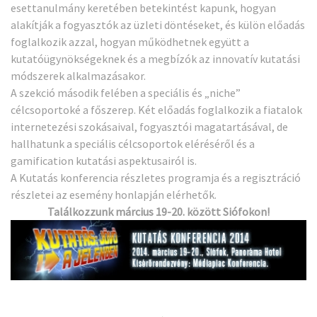
esettanulmány keretében betekintést kapunk, hogyan
alakítják a fogyasztók az üzleti döntéseket, és külön előadás
foglalkozik azzal, hogyan működhetnek együtt a
kutatóügynökségeknek és a megbízók az innovatív kutatási
módszerek alkalmazásakor.
A szekció második felében a speciális és „niche”
célcsoportoké a főszerep. Két előadás foglalkozik a fiatalok
internetezési szokásaival, fogyasztói magatartásával, de
hallhatunk a speciális célcsoportok eléréséről és a
gamification kutatási aspektusairól is.
A Kutatás konferencia részletes programja és a regisztráció
részletei az esemény
honlapján
elérhetők.
Találkozzunk március 19-20. között Siófokon!