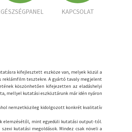
EGÉSZSÉGPANEL
KAPCSOLAT
tatásra kifejlesztett eszköze van, melyek közül a
s reklámfilm tesztekre. A gyártó tavaly megjelent
etének köszönhetően kifejezetten az eladáshelyi
tta, mellyel kutatási eszköztárunk már idén nyáron
ahol nemzetközileg kidolgozott konkrét kvalitatív
 elemzésétől, mint egyedüli kutatási output-tól.
szexi kutatási megoldások. Mindez csak növeli a