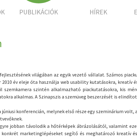
OK
PUBLIKÁCIÓK
HÍREK
n
jlesztésének világában az egyik vezető vállalat. Számos piacku
010 év eleje óta használja web usability kutatásokra, kreatív é
il szemkamera szintén alkalmazható piackutatásokra, kis mér
atokra alkalmas. A Szinapszis a szemüveg beszerzését is elindíto
 júniusi konferencián, melynek első része egy szeminárium volt, 
ztvevőknek.
gyre jobban távolodik a hőtérképek ábrázolásától, valamint ezek
 konkrét marketinglépéseket segítő és meghatározó kreatív és 