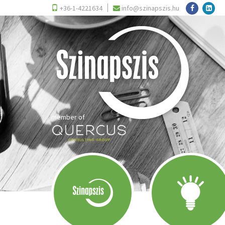
+36-1-4221634
info@szinapszis.hu
member of