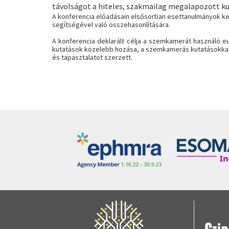
távolságot a hiteles, szakmailag megalapozott ku
A konferencia előadásain elsősorban esettanulmányok ker
segítségével való összehasonlítására.
A konferencia deklarált célja a szemkamerát használó e
kutatások közelebb hozása, a szemkamerás kutatásokkal
és tapasztalatot szerzett.