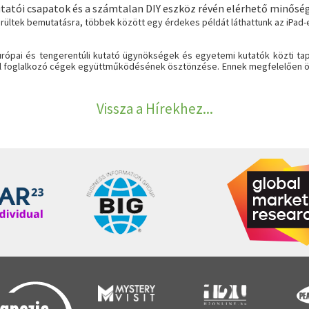
tatói csapatok és a számtalan DIY eszköz révén elérhető minőség
ültek bemutatásra, többek között egy érdekes példát láthattunk az iPad-
urópai és tengerentúli kutató ügynökségek és egyetemi kutatók közti ta
 foglalkozó cégek együttműködésének ösztönzése. Ennek megfelelően ös
Vissza a Hírekhez...