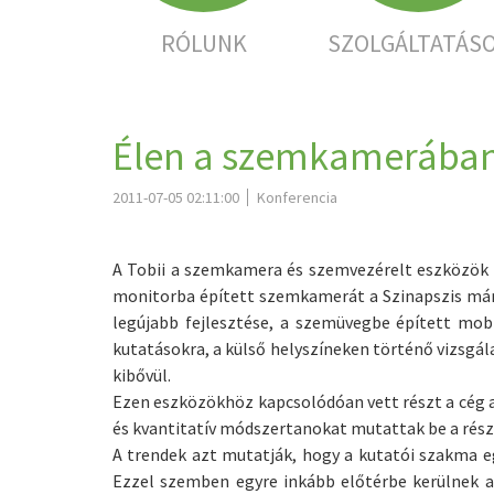
RÓLUNK
SZOLGÁLTATÁS
Élen a szemkamerába
2011-07-05 02:11:00
Konferencia
A Tobii a szemkamera és szemvezérelt eszközök fe
monitorba épített szemkamerát a Szinapszis már 2
legújabb fejlesztése, a szemüvegbe épített mob
kutatásokra, a külső helyszíneken történő vizsgál
kibővül.
Ezen eszközökhöz kapcsolódóan vett részt a cég a
és kvantitatív módszertanokat mutattak be a rés
A trendek azt mutatják, hogy a kutatói szakma e
Ezzel szemben egyre inkább előtérbe kerülnek a