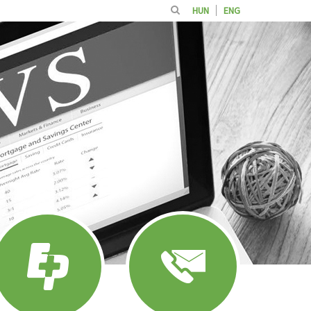
HUN
ENG