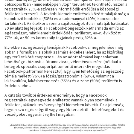
célcsoportban - mindenképpen „top” területnek tekinthető, hiszen a
regisztráltak 75%-a szívesen informálódik erről (is) a közösségi
felületen keresztül. A további kiemelt említések között találjuk még a
különböző hobbikkal (50%) és a tudománnyal (40%) kapcsolatos
tartalmakat. Az életkor szerinti sajátosságok itt is mutatják hatásukat:
30 év alatt legfeljebb a Facebook-böngészők kétharmada említi az
egészséget, mint kiemelt érdeklődési területet, 40-49 év között
77%-uk, az 50-es korosztály tagjainak pedig 82%-a.
Elviekben az egészség témájának Facebook-os megjelenése még
abban a formában is sokak számára érdekes lehet, ha az kizárólag
egy terület köré csoportosul és az adott témával kapcsolatban
lehetőséget biztosít a fórumozásra, véleménycserére (például a
betegek speciális csoportját tömörítő interaktív megoldás
Facebook-platformon keresztül). Egy ilyen lehetőség az egészség
témája mellett (76%) a főzés/gasztronómia (68%), valamint a
lakáskultúra, lakásberendezés (55%) és a zene (50%) területén is
érdekes lehet.
A kutatás további érdekes eredménye, hogy a Facebook
regisztráltak egynegyede említette: vannak olyan személyek a
felületen, akiknek tevékenységét kiemelten követik. Ez a jelenség –
legyen szó egészségről vagy egyéb területről – lehetőségeket és
veszélyeket egyaránt rejthet magában.