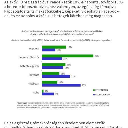
Az aktív FB regisztrációval rendelkezők 10%-a naponta, további 15%-
a hetente többször olvas, néz valamilyen, az egészség témájával
kapcsolatos tartalmakat (cikkeket, képeket, videókat) a Facebook-
on, és ez az arány a krónikus betegek körében még magasabb.
Ha az egészség témakörét tágabb értelemben elemezzük
elmondható, hogy az érdeklődés szempontjából - ezen speciálisabb