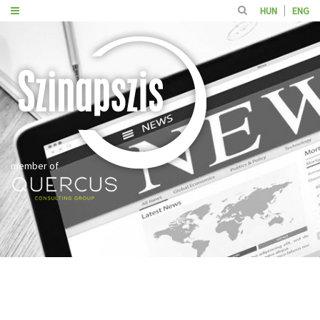
HUN
ENG
member of