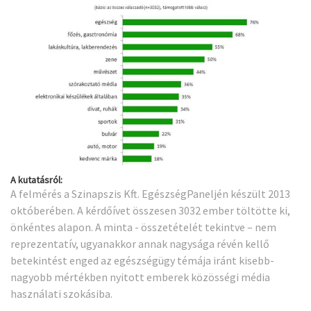
A kutatásról:
A felmérés a Szinapszis Kft. EgészségPaneljén készült 2013
októberében. A kérdőívet összesen 3032 ember töltötte ki,
önkéntes alapon. A minta - összetételét tekintve – nem
reprezentatív, ugyanakkor annak nagysága révén kellő
betekintést enged az egészségügy témája iránt kisebb-
nagyobb mértékben nyitott emberek közösségi média
használati szokásiba.