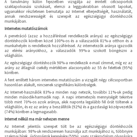
A tanulmány külön fejezetben vizsgálja az érintett célcsoportok
szaklapolvasási szokásait, elemzi a leggyakrabban olvasott lapokat,
ugyanakkor részletesen bemutatja az Internet elterjedtségét, használatát,
annak rendszerességét és szerepét az egészségügyi döntéshozók
munkájában.
Internetes mutatószámok
A penetráció (azaz a hozzáféréssel rendelkezők aránya) az egészségügyi
döntéshozók körében közel 100%-os és a válaszadók 81%-a otthon és a
munkahelyén is rendelkezik hozzáféréssel. Az internetezők aránya igazodik
az elérési arányokhoz, a válaszadók 99%-a szokott böngészni a
világhálón.
Az egészségügyi döntéshozók 98%-a rendelkezik e-mail címmel, míg ez az
arány az átlagnál csekély mértékben alacsonyabb az 55 év felettiek (95%)
körében.
A fent említett három internetes mutatószám a vizsgált négy célcsoportban
hasonlóan alakult, nincsenek szignifikáns különbségek.
Az Internet-használók 83%-a minden nap netezik, további 11%-uk pedig
minden második-harmadik nap. A napi internetezés mennyiségét tekintve
több mint 70%-os azok aránya, akik naponta legalább fél órát töltenek a
világhálón, és ez az arány a beszállítók (92%) és a gazdasági középvezetők
(74%) körében a legmagasabb.
Internet nélkül ma már nehezen menne
Az Internet jelentős szerepet tölt be az egészségügyi döntéshozók
munkájában: 98%-uk rendszeresen használja azt munkájához is, többnyire
szakmai hírek, újdonságok keresésére (59%), vagy szakirodalom olvasására