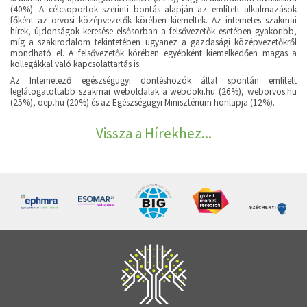
(40%). A célcsoportok szerinti bontás alapján az említett alkalmazások
főként az orvosi középvezetők körében kiemeltek. Az internetes szakmai
hírek, újdonságok keresése elsősorban a felsővezetők esetében gyakoribb,
míg a szakirodalom tekintetében ugyanez a gazdasági középvezetőkről
mondható el. A felsővezetők körében egyébként kiemelkedően magas a
kollegákkal való kapcsolattartás is.
Az Internetező egészségügyi döntéshozók által spontán említett
leglátogatottabb szakmai weboldalak a webdoki.hu (26%), weborvos.hu
(25%), oep.hu (20%) és az Egészségügyi Minisztérium honlapja (12%).
Vissza a Hírekhez...