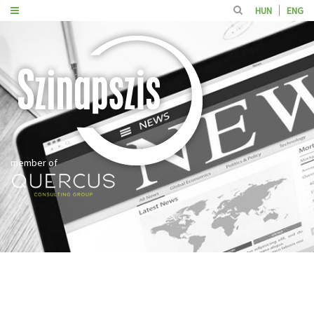
HUN
ENG
member of