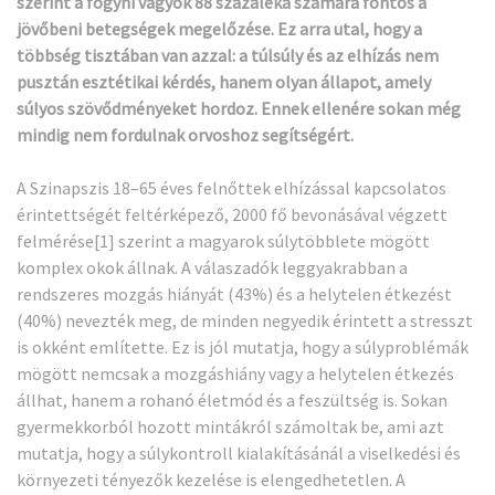
szerint a fogyni vágyók 88 százaléka számára fontos a
jövőbeni betegségek megelőzése. Ez arra utal, hogy a
többség tisztában van azzal: a túlsúly és az elhízás nem
pusztán esztétikai kérdés, hanem olyan állapot, amely
súlyos szövődményeket hordoz. Ennek ellenére sokan még
mindig nem fordulnak orvoshoz segítségért.
A Szinapszis 18–65 éves felnőttek elhízással kapcsolatos
érintettségét feltérképező, 2000 fő bevonásával végzett
felmérése
[1]
szerint a magyarok súlytöbblete mögött
komplex okok állnak. A válaszadók leggyakrabban a
rendszeres mozgás hiányát (43%) és a helytelen étkezést
(40%) nevezték meg, de minden negyedik érintett a stresszt
is okként említette. Ez is jól mutatja, hogy a súlyproblémák
mögött nemcsak a mozgáshiány vagy a helytelen étkezés
állhat, hanem a rohanó életmód és a feszültség is. Sokan
gyermekkorból hozott mintákról számoltak be, ami azt
mutatja, hogy a súlykontroll kialakításánál a viselkedési és
környezeti tényezők kezelése is elengedhetetlen. A