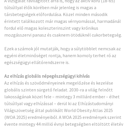
A vizsgálat rávilágított arra is, hogy az aktív korú (18-65)
túlsúllyal élők körében már jelenleg is magas a
társbetegségek előfordulása. Közel minden második
érintett találkozott már magas vérnyomással, harmadánál
fordul elő magas koleszterinszint vagy krónikus
mozgásszervi panasz és csaknem ötödüknél cukorbetegség.
Ezek a számok jól mutatják, hogy a súlytöbblet nemcsak az
egyéni életminőséget rontja, hanem komoly terhet ró az
egészségügyi ellátórendszerre is.
Az elhízás globális népegészségügyi kihívás
Az elhízás és szövődményeinek megelőzése és kezelése
globális szinten sürgető feladat. 2030-ra a világ felnőtt
lakosságának közel fele – mintegy 3 milliárd ember – élhet
túlsúllyal vagy elhízással – derül ki az Elhízástudományi
Világszövetség által publikált World Obesity Atlas 2025
(WOA 2025) eredményeiből.
A WOA 2025 eredmények szerint
évente mintegy 44 millió évnyi betegségben eltöltött életév