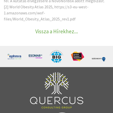
fel. A kutatás elvégzésére a NovoNordisk adott megbízást.
[2]
World Obesity Atlas 2025,
https://s3-eu-west-
1.amazonaws.com/wof-
files/World_Obesity_Atlas_2025_rev1.pdf
Vissza a Hírekhez...