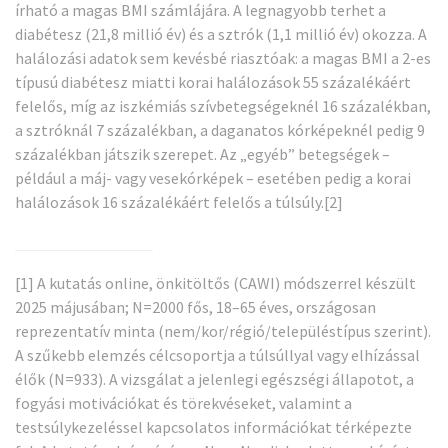
írható a magas BMI számlájára. A legnagyobb terhet a
diabétesz (21,8 millió év) és a sztrók (1,1 millió év) okozza. A
halálozási adatok sem kevésbé riasztóak: a magas BMI a 2-es
típusú diabétesz miatti korai halálozások 55 százalékáért
felelős, míg az iszkémiás szívbetegségeknél 16 százalékban,
a sztróknál 7 százalékban, a daganatos kórképeknél pedig 9
százalékban játszik szerepet. Az „egyéb” betegségek –
például a máj- vagy vesekórképek – esetében pedig a korai
halálozások 16 százalékáért felelős a túlsúly.
[2]
[1]
A kutatás online, önkitöltős (CAWI) módszerrel készült
2025 májusában; N=2000 fős, 18–65 éves, országosan
reprezentatív minta (nem/kor/régió/településtípus szerint).
A szűkebb elemzés célcsoportja a túlsúllyal vagy elhízással
élők (N=933). A vizsgálat a jelenlegi egészségi állapotot, a
fogyási motivációkat és törekvéseket, valamint a
testsúlykezeléssel kapcsolatos információkat térképezte