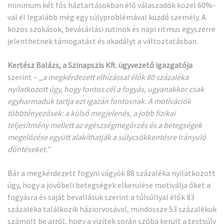
minimum két fős háztartásokban élő válaszadók közel 60%-
val él legalább még egy súlyproblémával küzdő személy. A
közös szokások, bevásárlási rutinok és napi ritmus egyszerre
jelenthetnek támogatást és akadályt a változtatásban.
Kertész Balázs, a Szinapszis Kft. ügyvezető igazgatója
szerint – „
a megkérdezett elhízással élők 80 százaléka
nyilatkozott úgy, hogy fontos cél a fogyás, ugyanakkor csak
egyharmaduk tartja ezt igazán fontosnak. A motivációk
többtényezősek: a külső megjelenés, a jobb fizikai
teljesítmény mellett az egészségmegőrzés és a betegségek
megelőzése együtt alakíthatják a súlycsökkentésre irányuló
döntéseket.”
Bár a megkérdezett fogyni vágyók 88 százaléka nyilatkozott
úgy, hogy a jövőbeli betegségek elkerülése motiválja őket a
fogyásra és saját bevallásuk szerint a túlsúllyal élők 83
százaléka találkozik háziorvosával, mindössze 53 százalékuk
számolt be arról, hogy a vizitek során szóba került a testsúly