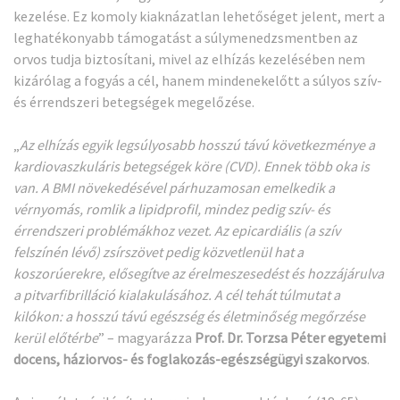
kezelése. Ez komoly kiaknázatlan lehetőséget jelent, mert a
leghatékonyabb támogatást a súlymenedzsmentben az
orvos tudja biztosítani, mivel az elhízás kezelésében nem
kizárólag a fogyás a cél, hanem mindenekelőtt a súlyos szív-
és érrendszeri betegségek megelőzése.
„
Az elhízás egyik legsúlyosabb hosszú távú következménye a
kardiovaszkuláris betegségek köre (CVD). Ennek több oka is
van. A BMI növekedésével párhuzamosan emelkedik a
vérnyomás, romlik a lipidprofil, mindez pedig szív- és
érrendszeri problémákhoz vezet. Az epicardiális (a szív
felszínén lévő) zsírszövet pedig közvetlenül hat a
koszorúerekre, elősegítve az érelmeszesedést és hozzájárulva
a pitvarfibrilláció kialakulásához. A cél tehát túlmutat a
kilókon: a hosszú távú egészség és életminőség megőrzése
kerül előtérbe
” – magyarázza
Prof. Dr. Torzsa Péter egyetemi
docens, háziorvos- és foglakozás-egészségügyi szakorvos
.