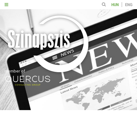
HUN
ENG
member of