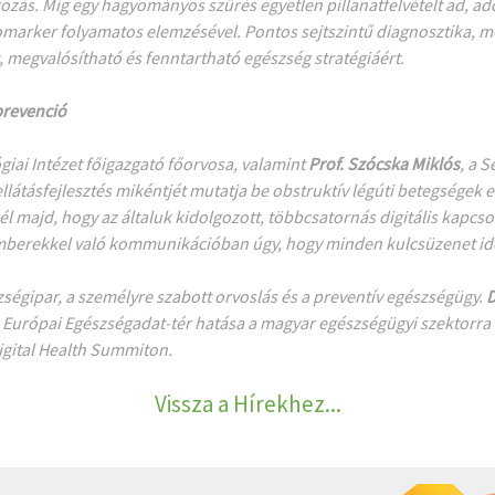
zás. Míg egy hagyományos szűrés egyetlen pillanatfelvételt ad, addi
marker folyamatos elemzésével. Pontos sejtszintű diagnosztika, mé
, megvalósítható és fenntartható egészség stratégiáért.
prevenció
iai Intézet főigazgató főorvosa, valamint
Prof. Szócska Miklós
, a 
llátásfejlesztés mikéntjét mutatja be obstruktív légúti betegségek 
él majd, hogy az általuk kidolgozott, többcsatornás digitális kapcs
mberekkel való kommunikációban úgy, hogy minden kulcsüzenet időb
szségipar, a személyre szabott orvoslás és a preventív egészségügy.
D
z Európai Egészségadat-tér hatása a magyar egészségügyi szektorra 
Digital Health Summiton
.
Vissza a Hírekhez...