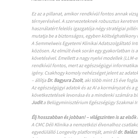
Ez az a pillanat, amikor rendkívül fontos annak viz
térnyerésével. A szervezeteknek robusztus keretren
használatért felelős igazgatója négy stratégiai pill
mutatja be a biztonságos, egyben költséghatékon
A Semmelweis Egyetemi Klinikai Adatszolgáltató Int
közösen. Az elmúlt évek során egy gyakorlatban is 
követésével. Emellett a nagy nyelvi modellek (LLM-e
rendkívül fontos, mert az egészségügyi informatika
igény. Csakhogy komoly nehézséget jelent az adatok 
– állítja
Dr. Bagyura Zsolt
, aki több mint 15 éve fogla
Az egészségügyi adatok és az AI a kormányzat és a g
következtetések levonása és a mindenki számára bizt
Judit
a Belügyminisztérium Egészségügy Szakmai Irán
Élj hosszabban és jobban! – világszinten is az elsők
A CMC Déli Klinika a nemzetközi élvonalhoz csatl
egyedülálló Longevity platformját, amiről
dr. Baláz