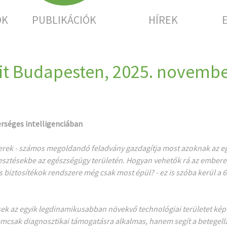
OK
PUBLIKÁCIÓK
HÍREK
mit Budapesten, 2025. novembe
erséges intelligenciában
tterek - számos megoldandó feladvány gazdagítja most azoknak az e
jlesztésekbe az egészségügy területén. Hogyan vehetők rá az ember
biztosítékok rendszere még csak most épül? - ez is szóba kerül a
6
ések az egyik legdinamikusabban növekvő technológiai területet ké
 nemcsak diagnosztikai támogatásra alkalmas, hanem segít a betegel