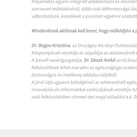
folyamatos egyéni integrált adatelemzés és monitoro
szervezet működéséről, több száz létfontosságú bio
változtatások, kezelések a precízen egyénre szabott
Mindenkinek aktívnak kell lenni, hogy működjön a 
Dr. Bogos Krisztina
, az Országos Korányi Pulmonológ
Központjának vezetője és alapítója az adatvezérelt e
A Sanofi vezérigazgatója,
Dr. Deszk Anikó
arról besz
felkészültnek lehet maradni az egészségügyi szake
biztonságos és hatékony ellátása céljából.
A jövő útja ugyanis kétségkívül az adatvezérelt egé
innovációs és informatikai szekciójának vezetője A
való felkészítésben címmel tart majd előadást a
6. 