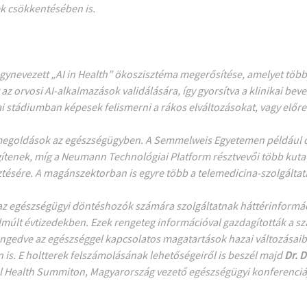
k csökkentésében is.
 úgynevezett „AI in Health” ökoszisztéma megerősítése, amelyet töb
az orvosi AI-alkalmazások validálására, így gyorsítva a klinikai bev
i stádiumban képesek felismerni a rákos elváltozásokat, vagy előre 
megoldások az egészségügyben. A Semmelweis Egyetemen például ol
tenek, míg a Neumann Technológiai Platform résztvevői több kutatá
tésére. A magánszektorban is egyre több a telemedicina-szolgáltat
z egészségügyi döntéshozók számára szolgáltatnak háttérinformáci
lmúlt évtizedekben. Ezek rengeteg információval gazdagították a sz
 engedve az egészséggel kapcsolatos magatartások hazai változásai
. E holtterek felszámolásának lehetőségeiről is beszél majd
Dr. D
tal Health Summiton
, Magyarország vezető egészségügyi konferenciá