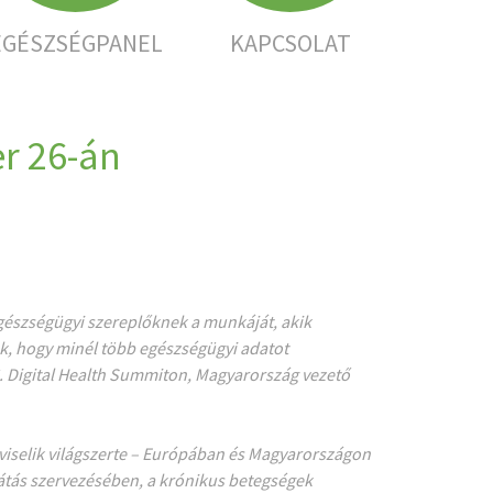
EGÉSZSÉGPANEL
KAPCSOLAT
r 26-án
gészségügyi szereplőknek a munkáját, akik
ek, hogy minél több egészségügyi adatot
. Digital Health Summiton
, Magyarország vezető
pviselik világszerte – Európában és Magyarországon
látás szervezésében, a krónikus betegségek