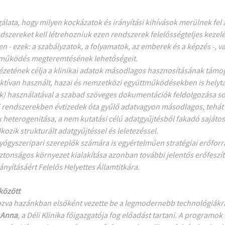
sgálata, hogy milyen kockázatok és irányítási kihívások merülnek f
dszereket kell létrehozniuk ezen rendszerek felelősségteljes kezel
éren - ezek: a szabályzatok, a folyamatok, az emberek és a képzés -,
y működés megteremtésének lehetőségeit.
ézetének célja a klinikai adatok másodlagos hasznosításának támo
aktívan használt, hazai és nemzetközi együttműködésekben is helyt
k) használatával a szabad szöveges dokumentációk feldolgozása sorá
i rendszerekben évtizedek óta gyűlő adatvagyon másodlagos, tehát 
heterogenitása, a nem kutatási célú adatgyűjtésből fakadó sajátoss
lkozik strukturált adatgyűjtéssel és leletezéssel.
yógyszeripari szereplők számára is egyértelműen stratégiai erőforr
onságos környezet kialakítása azonban további jelentős erőfeszítés
yításáért Felelős Helyettes Államtitkára.
 között
akozva hazánkban elsőként vezette be a legmodernebb technológiá
s Anna
, a Déli Klinika főigazgatója fog előadást tartani. A programok