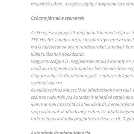
megelőzésében, az egészségügyi dolgozók terheine
Csúcsra járnak a szerverek
Az EU egészségügyi stratégiájának kiemelt célja az
TEF-Health, amely európai tesztkörnyezetet biztosít 
ma is fejlesztenek olyan rendszereket, amelyek kora
kialakulásának kockázatát.
Magyarországon is megjelentek az első komoly AI-
mellkasröntgenek automatikus kiértékelésében segí
diagnosztikai és döntéstámogató rendszerek fejlesz
optimalizálásra.
Az ellátásokhoz kapcsolódó adatbázisok nem csak a
számos tudományos kutatást is lehetővé tettek az e
illetve annak hosszútávú alakulásáról, betekintést
szép számmal akadnak még ebben az adatbőségben is
tudományos kutatási projektmenedzsere a
6. Digi
Autonómia és adatautokrácia