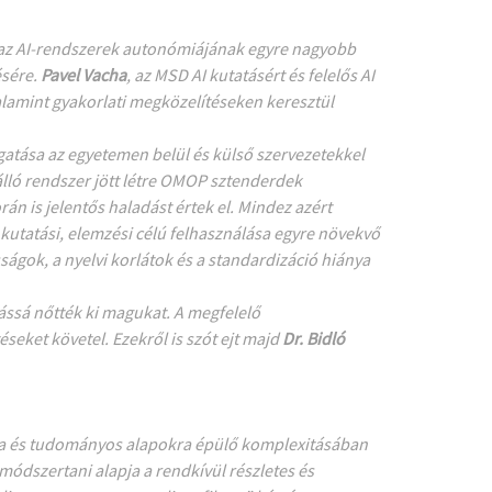
el az AI-rendszerek autonómiájának egyre nagyobb
ésére.
Pavel Vacha
, az MSD AI kutatásért és felelős AI
 valamint gyakorlati megközelítéseken keresztül
gatása az egyetemen belül és külső szervezetekkel
álló rendszer jött létre OMOP sztenderdek
n is jelentős haladást értek el. Mindez azért
kutatási, elemzési célú felhasználása egyre növekvő
ágok, a nyelvi korlátok és a standardizáció hiánya
ássá nőtték ki magukat. A megfelelő
eket követel. Ezekről is szót ejt majd
Dr. Bidló
kra és tudományos alapokra épülő komplexitásában
 módszertani alapja a rendkívül részletes és