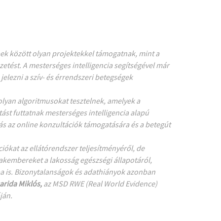
bek között olyan projektekkel támogatnak, mint a
ezetést. A mesterséges intelligencia segítségével már
jelezni a szív- és érrendszeri betegségek
yan algoritmusokat tesztelnek, amelyek a
st futtatnak mesterséges intelligencia alapú
ás az online konzultációk támogatására és a betegút
ókat az ellátórendszer teljesítményéről, de
akembereket a lakosság egészségi állapotáról,
ba is. Bizonytalanságok és adathiányok azonban
arida Miklós,
az MSD RWE (Real World Evidence)
ján.