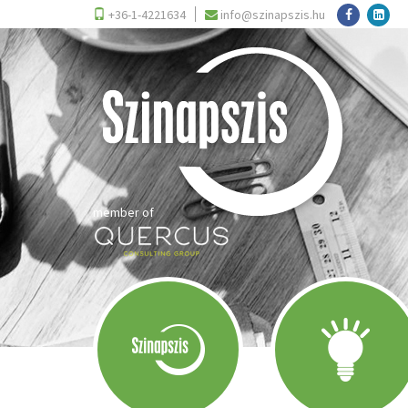
+36-1-4221634
info@szinapszis.hu
member of