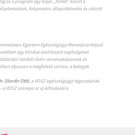
g ez a program egy teljes „filmet” készít a
lyelemzések, folyamatos állapotkövetés és célzott
Semmelweis Egyetem Egészségügyi Menedzserképző
esetében egy klinikai dashboard segítségével.
olattartási modell révén versenyképesnek és
en eljusson a megfelelő szintre, a betegek
r. Skorán Ottó
, a VOSZ egészségügyi tagozatának
- a VOSZ szerepe az új kihívásokra